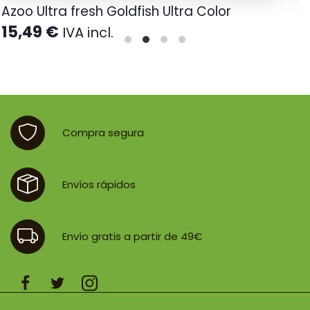
Azoo Ultra fresh Goldfish Ultra Color
A
15,49
€
2
IVA incl.
Compra segura
Envíos rápidos
Envío gratis a partir de 49€