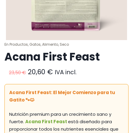
En
Productos
,
Gatos
,
Alimento
,
Seco
Acana First Feast
El
El
20,60
€
IVA incl.
23,50
€
precio
precio
original
actual
era:
es:
Acana First Feast: El Mejor Comienzo para tu
23,50 €.
20,60 €.
Gatito 🐾🐱
Nutrición premium para un crecimiento sano y
fuerte.
Acana First Feast
está diseñado para
proporcionar todos los nutrientes esenciales que