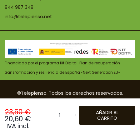
944 987 349
info@telepienso.net
Financiado por el programa Kit Digital. Plan de recuperación
transformación y resiliencia de España «Next Generation EU»
©Telepienso. Todos los derechos reservados.
| Diseño:
POM Standard
. Powered by
Pomatio
.
23,50
€
AÑADIR AL
El
20,60
€
CARRITO
Acana
El
precio
IVA incl.
First
precio
original
Feast
actual
era: