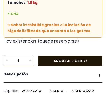
Tamaños:
1,8 kg
FICHA
✨ Sabor irresistible gracias a la inclusión de
hígado liofilizado que encanta a los gatitos.
Hay existencias (puede reservarse)
AÑADIR AL CARRITO
Acana
First
Descripción
Feast
cantidad
Etiquetas:
ACANA GATO
,
ALIMENTO
,
ALIMENTO GATO