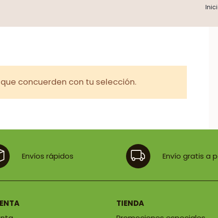
Inic
que concuerden con tu selección.
Envíos rápidos
Envío gratis a 
UENTA
TIENDA
enta
Promociones especiales