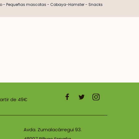
io
-
Pequeñas mascotas
-
Cobaya-Hamster
-
Snacks
partir de 49€
Avda. Zumalacárregui 93.
48007 Bilbao España