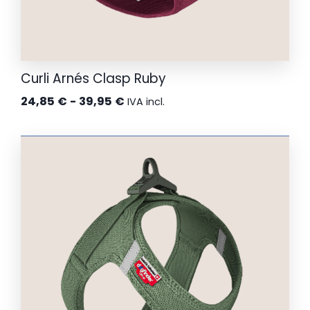
Curli Arnés Clasp Ruby
Rango
24,85
€
-
39,95
€
IVA incl.
de
precios:
desde
24,85 €
hasta
39,95 €