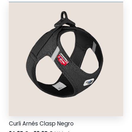
precios:
desde
24,85 €
hasta
39,95 €
Curli Arnés Clasp Negro