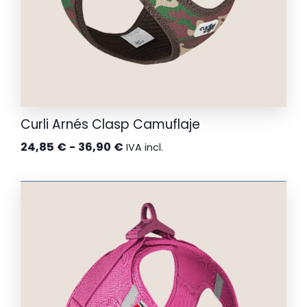
Curli Arnés Clasp Camuflaje
Rango
24,85
€
-
36,90
€
IVA incl.
de
precios:
desde
24,85 €
hasta
36,90 €