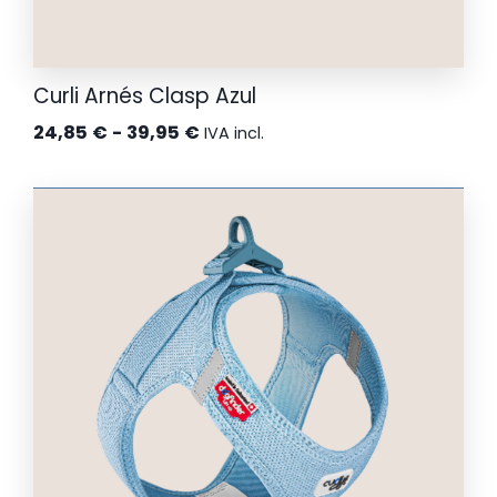
Curli Arnés Clasp Azul
Rango
24,85
€
-
39,95
€
IVA incl.
de
precios:
desde
24,85 €
hasta
39,95 €