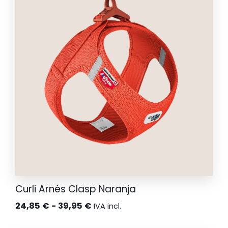
24,85 €
hasta
34,50 €
Curli Arnés Clasp Naranja
Rango
24,85
€
-
39,95
€
IVA incl.
de