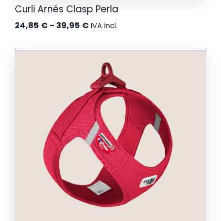
Curli Arnés Clasp Perla
Rango
24,85
€
-
39,95
€
IVA incl.
de
precios:
desde
24,85 €
hasta
39,95 €