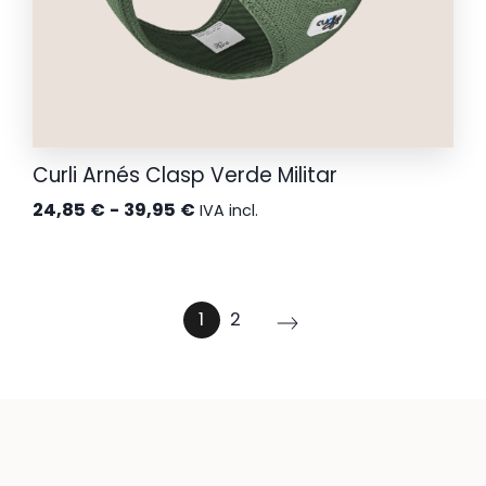
Curli Arnés Clasp Verde Militar
Rango
24,85
€
-
39,95
€
IVA incl.
de
precios:
desde
1
2
24,85 €
hasta
39,95 €