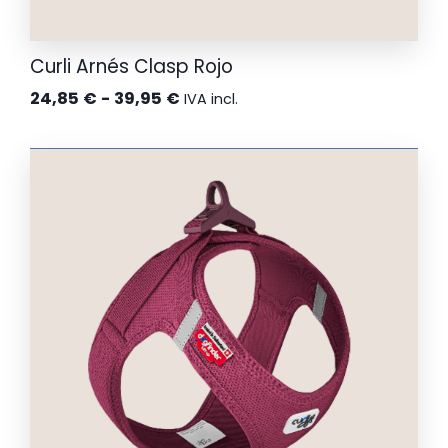
Curli Arnés Clasp Rojo
Rango
24,85
€
-
39,95
€
IVA incl.
de
precios:
desde
24,85 €
hasta
39,95 €