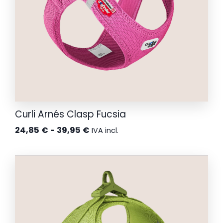
Curli Arnés Clasp Fucsia
Rango
24,85
€
-
39,95
€
IVA incl.
de
precios:
desde
24,85 €
hasta
39,95 €