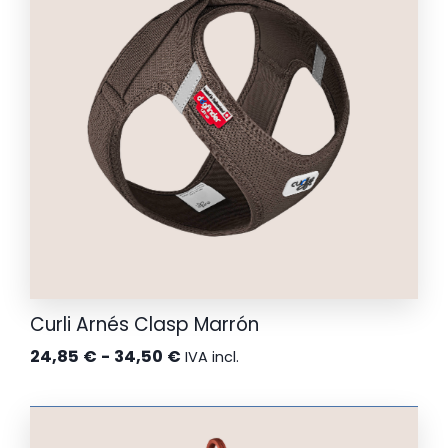
hasta
39,95 €
Curli Arnés Clasp Marrón
Rango
24,85
€
-
34,50
€
IVA incl.
de
precios:
desde