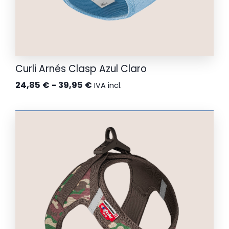
Curli Arnés Clasp Azul Claro
Rango
24,85
€
-
39,95
€
IVA incl.
de
precios:
desde
24,85 €
hasta
39,95 €