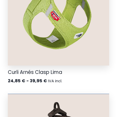
Curli Arnés Clasp Lima
Rango
24,85
€
-
39,95
€
IVA incl.
de
precios:
desde
24,85 €