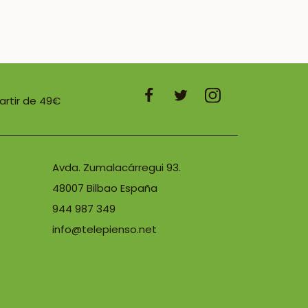
partir de 49€
Avda. Zumalacárregui 93.
48007 Bilbao España
944 987 349
info@telepienso.net