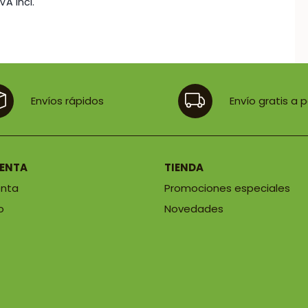
IVA incl.
Envíos rápidos
Envío gratis a 
UENTA
TIENDA
enta
Promociones especiales
o
Novedades