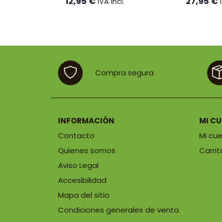
12,95
€
27,95
€
IVA incl.
Compra segura
INFORMACIÓN
MI C
Contacto
Mi cu
Quienes somos
Carrit
Aviso Legal
Accesibilidad
Mapa del sitio
Condiciones generales de venta