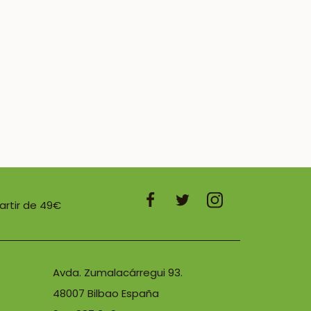
partir de 49€
Avda. Zumalacárregui 93.
48007 Bilbao España