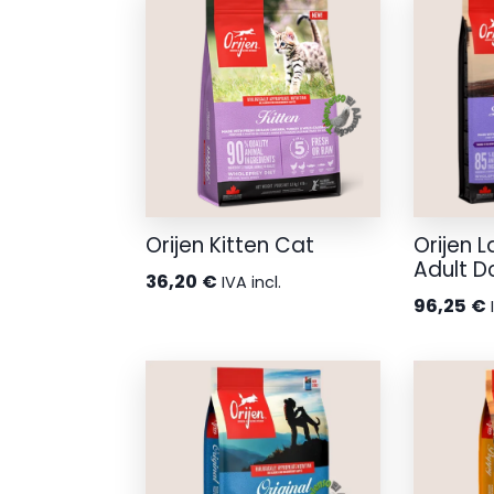
desde
35,30 €
hasta
68,75 €
Orijen Kitten Cat
Orijen 
Adult D
36,20
€
IVA incl.
96,25
€