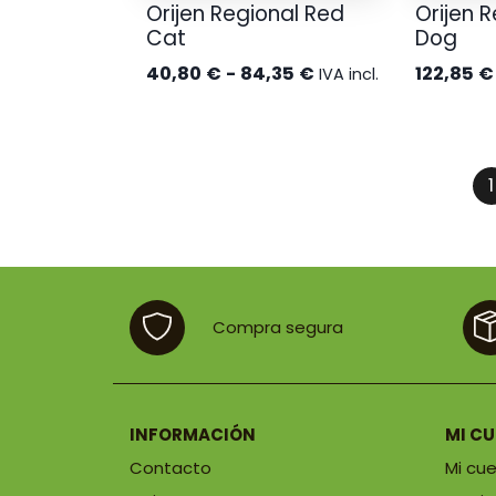
Orijen Regional Red
Orijen 
Cat
Dog
Rango
40,80
€
-
84,35
€
122,85
€
IVA incl.
de
precios:
desde
1
40,80 €
hasta
84,35 €
Compra segura
INFORMACIÓN
MI C
Contacto
Mi cu