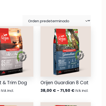
it & Trim Dog
Orijen Guardian 8 Cat
Rango
€
38,00
€
-
71,50
€
IVA incl.
IVA incl.
de
precios: