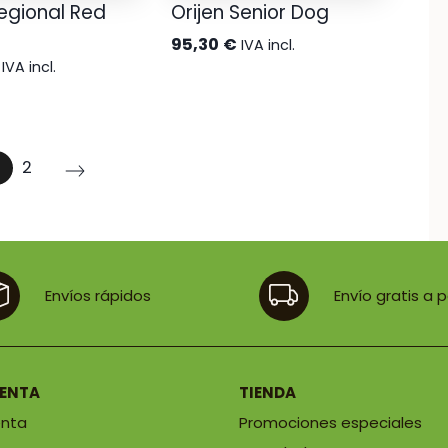
Regional Red
Orijen Senior Dog
95,30
€
IVA incl.
IVA incl.
2
Envíos rápidos
Envío gratis a 
UENTA
TIENDA
enta
Promociones especiales