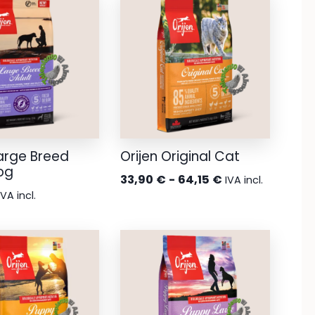
desde
38,00 €
hasta
71,50 €
Large Breed
Orijen Original Cat
og
Rango
33,90
€
-
64,15
€
IVA incl.
IVA incl.
de
precios:
desde
33,90 €
hasta
64,15 €