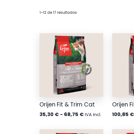
1–12 de 17 resultados
Orijen Fit & Trim Cat
Orijen F
Rango
35,30
€
-
68,75
€
100,85
IVA incl.
de
precios: