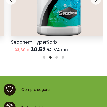
Seachem HyperSorb
R
El
El
30,52
€
IVA incl.
33,60
€
precio
precio
original
actual
era:
es:
33,60 €.
30,52 €.
Compra segura