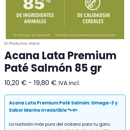
En
Productos
,
Gatos
Acana Lata Premium
Paté Salmón 85 gr
Rango
10,20
€
-
19,80
€
IVA incl.
de
precios:
desde
Acana Lata Premium Paté Salmón: Omega-3 y
10,20 €
Sabor Marino Irresistible 🐾🐟
hasta
19,80 €
La nutrición más pura del océano para tu gato.