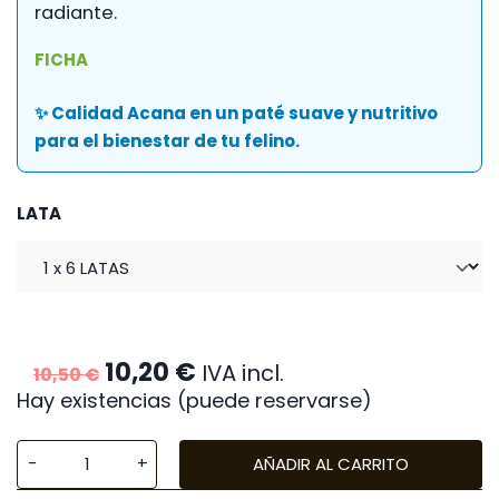
radiante.
FICHA
✨ Calidad Acana en un paté suave y nutritivo
para el bienestar de tu felino.
LATA
El
El
10,20
€
IVA incl.
10,50
€
precio
precio
Hay existencias (puede reservarse)
original
actual
era:
es:
10,50 €.
10,20 €.
AÑADIR AL CARRITO
Acana