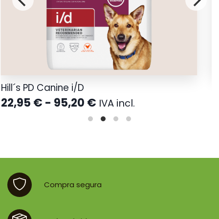
Hill´s PD Canine i/D
N
Rango
22,95
€
-
95,20
€
1
IVA incl.
de
precios:
desde
22,95 €
hasta
95,20 €
Compra segura