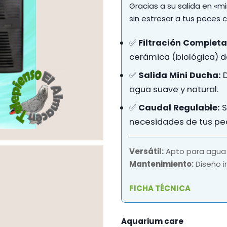
Gracias a su salida en «
sin estresar a tus peces 
✅
Filtración Completa
cerámica (biológica) de
✅
Salida Mini Ducha:
D
agua suave y natural.
✅
Caudal Regulable:
S
necesidades de tus pec
Versátil:
Apto para agua 
Mantenimiento:
Diseño in
FICHA TÉCNICA
Aquarium care