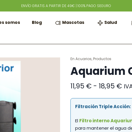
ENVÍO GRATIS A PARTIR DE 49€ | 100% PAGO SEGURO
Mascotas
Salud
es somos
Blog
En
Acuarios
,
Productos
Aquarium Ca
Ra
11,95
€
-
18,95
€
IVA
de
pre
de
Filtración Triple Acción
11,
ha
El
Filtro interno Aquariu
18,
para mantener el agua de 