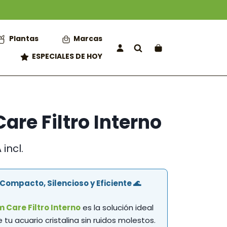
Plantas
Marcas
ESPECIALES DE HOY
re Filtro Interno
ngo
 incl.
cios:
sde
: Compacto, Silencioso y Eficiente 🌊
95 €
sta
m Care Filtro Interno
es la solución ideal
95 €
tu acuario cristalina sin ruidos molestos.