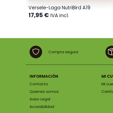
Versele-Laga NutriBird A19
17,95
€
.
IVA incl.
s:
€
€
Compra segura
INFORMACIÓN
MI C
Contacto
Mi cu
Quienes somos
Carrit
Aviso Legal
Accesibilidad