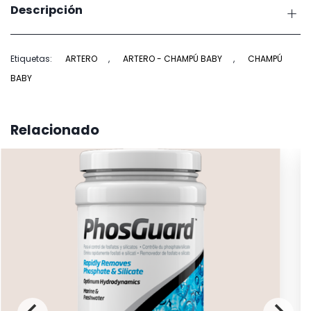
Descripción
Baby
250ml
cantidad
Etiquetas:
ARTERO
,
ARTERO - CHAMPÚ BABY
,
CHAMPÚ
BABY
Relacionado