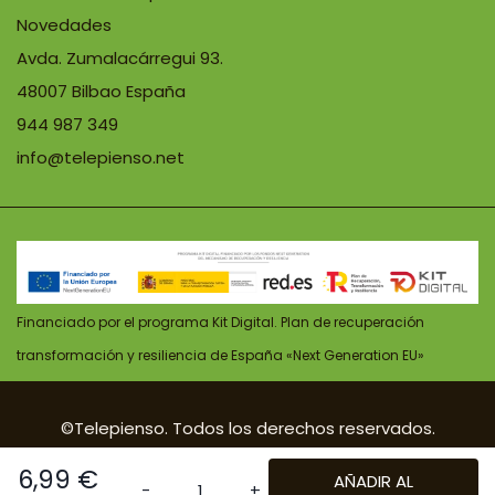
Novedades
Avda. Zumalacárregui 93.
48007 Bilbao España
944 987 349
info@telepienso.net
Financiado por el programa Kit Digital. Plan de recuperación
transformación y resiliencia de España «Next Generation EU»
©Telepienso. Todos los derechos reservados.
| Diseño:
POM Standard
. Powered by
Pomatio
.
6,99
€
AÑADIR AL