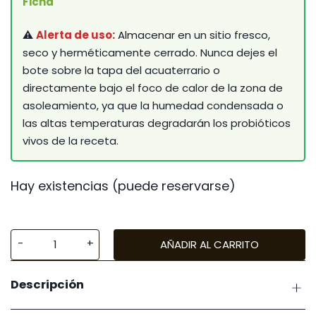
Ficha
⚠️
Alerta de uso:
Almacenar en un sitio fresco,
seco y herméticamente cerrado. Nunca dejes el
bote sobre la tapa del acuaterrario o
directamente bajo el foco de calor de la zona de
asoleamiento, ya que la humedad condensada o
las altas temperaturas degradarán los probióticos
vivos de la receta.
Hay existencias (puede reservarse)
AÑADIR AL CARRITO
Azoo
Ultra
Descripción
Fresh
Baby