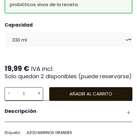
probióticos vivos de la receta.
Capacidad
19,99
€
IVA incl.
Solo quedan 2 disponibles (puede reservarse)
AÑADIR AL CARRITO
Azoo
Ultra
Descripción
Fresh
Marine
L
Etiqueta:
AZOO MARINOS GRANDES
(grandes)