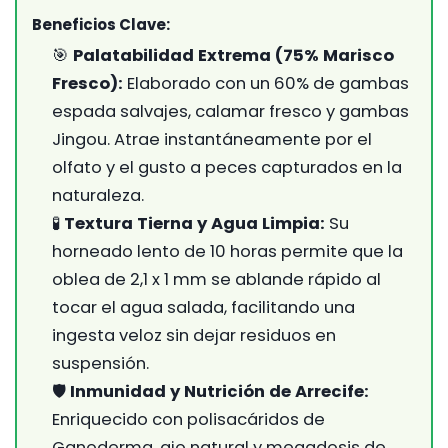
Beneficios Clave:
🎯
Palatabilidad Extrema (75% Marisco
Fresco):
Elaborado con un 60% de gambas
espada salvajes, calamar fresco y gambas
Jingou. Atrae instantáneamente por el
olfato y el gusto a peces capturados en la
naturaleza.
🧪
Textura Tierna y Agua Limpia:
Su
horneado lento de 10 horas permite que la
oblea de 2,1 x 1 mm se ablande rápido al
tocar el agua salada, facilitando una
ingesta veloz sin dejar residuos en
suspensión.
🛡️
Inmunidad y Nutrición de Arrecife:
Enriquecido con polisacáridos de
Ganoderma, ajo natural y megadosis de