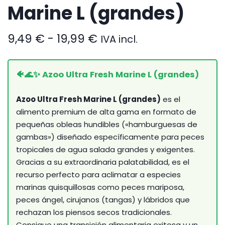
Marine L (grandes)
Rango
9,49
€
-
19,99
€
IVA incl.
de
precios:
desde
🐠🌊✨ Azoo Ultra Fresh Marine L (grandes)
9,49 €
hasta
Azoo Ultra Fresh Marine L (grandes)
es el
19,99 €
alimento premium de alta gama en formato de
pequeñas obleas hundibles («hamburguesas de
gambas») diseñado específicamente para peces
tropicales de agua salada grandes y exigentes.
Gracias a su extraordinaria palatabilidad, es el
recurso perfecto para aclimatar a especies
marinas quisquillosas como peces mariposa,
peces ángel, cirujanos (tangas) y lábridos que
rechazan los piensos secos tradicionales.
Consigue una transición alimentaria exitosa y un