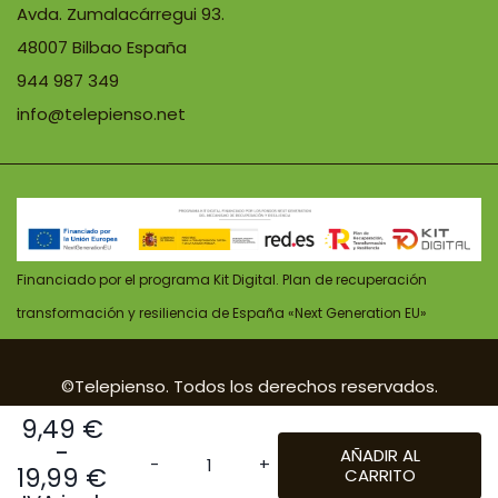
Avda. Zumalacárregui 93.
48007 Bilbao España
944 987 349
info@telepienso.net
Financiado por el programa Kit Digital. Plan de recuperación
transformación y resiliencia de España «Next Generation EU»
©Telepienso. Todos los derechos reservados.
| Diseño:
POM Standard
. Powered by
Pomatio
.
9,49
€
-
AÑADIR AL
19,99
€
CARRITO
Azoo