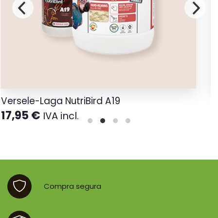
Versele-Laga NutriBird A19
V
17,95
€
1
IVA incl.
Compra segura