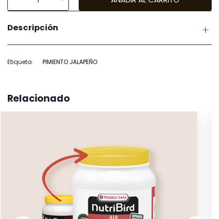
Batlle
Semilla
Descripción
Pimiento
Jalapeño
cantidad
Etiqueta:
PIMIENTO JALAPEÑO
Relacionado