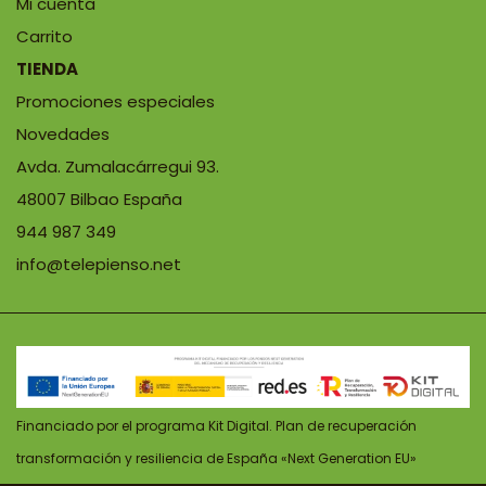
Mi cuenta
Carrito
TIENDA
Promociones especiales
Novedades
Avda. Zumalacárregui 93.
48007 Bilbao España
944 987 349
info@telepienso.net
Financiado por el programa Kit Digital. Plan de recuperación
transformación y resiliencia de España «Next Generation EU»