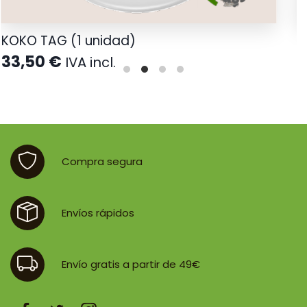
KOKO TAG (1 unidad)
C
33,50
€
2
IVA incl.
Compra segura
Envíos rápidos
Envío gratis a partir de 49€