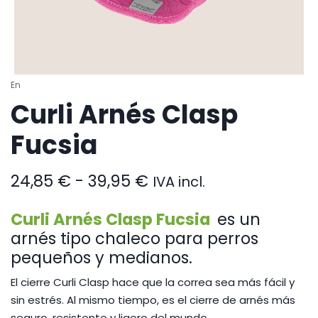
En
Curli Arnés Clasp
Fucsia
Rango
24,85
€
-
39,95
€
IVA incl.
de
precios:
Curli Arnés Clasp Fucsia
es un
desde
arnés tipo chaleco para perros
24,85 €
pequeños y medianos.
hasta
39,95 €
El cierre Curli Clasp hace que la correa sea más fácil y
sin estrés. Al mismo tiempo, es el cierre de arnés más
seguro, resistente y ligero del mundo.