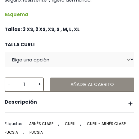
Esquema
Tallas: 3 XS, 2 XS, XS, S , M, L, XL
TALLA CURLI
AÑADIR AL CARRITO
Curli
Arnés
Descripción
Clasp
Fucsia
cantidad
Etiquetas:
ARNÉS CLASP
,
CURLI
,
CURLI - ARNÉS CLASP
FUCSIA
,
FUCSIA