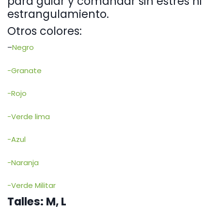
para guiar y comandar sin estrés ni
estrangulamiento.
Otros colores:
–
Negro
-Granate
-Rojo
-Verde lima
-Azul
-Naranja
-Verde Militar
Talles: M, L