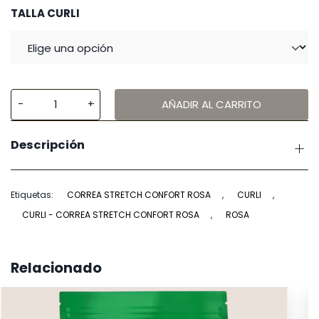
TALLA CURLI
AÑADIR AL CARRITO
Curli
Correa
Descripción
Stretch
Confort
Rosa
Etiquetas:
CORREA STRETCH CONFORT ROSA
,
CURLI
,
cantidad
CURLI - CORREA STRETCH CONFORT ROSA
,
ROSA
Relacionado