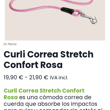
En
Perros
Curli Correa Stretch
Confort Rosa
Rango
19,90
€
-
21,90
€
IVA incl.
de
precios:
Curli Correa Stretch Confort
desde
Rosa
es una cómoda correa de
19,90 €
cuerda que absorbe los impactos
hasta
21,90 €