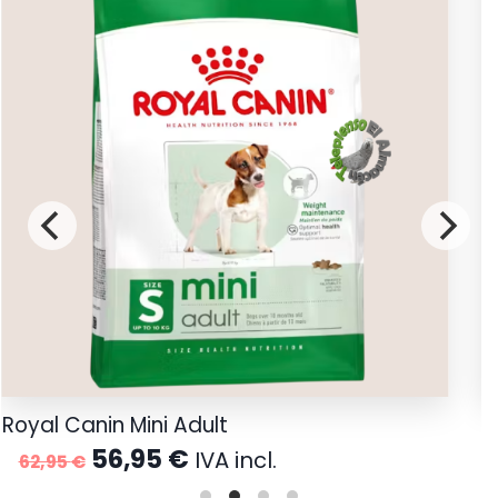
Royal Canin Mini Adult
A
El
El
56,95
€
IVA incl.
62,95
€
precio
precio