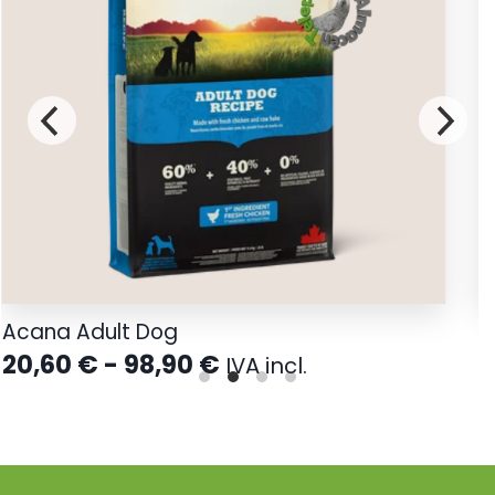
Acana Adult Dog
A
Rango
20,60
€
-
98,90
€
IVA incl.
de
precios:
desde
20,60 €
hasta