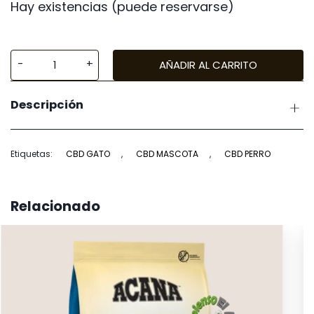
Hay existencias (puede reservarse)
AÑADIR AL CARRITO
Ducreams
CBD
Descripción
20%
cantidad
Etiquetas:
CBD GATO
,
CBD MASCOTA
,
CBD PERRO
Relacionado