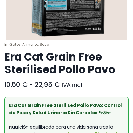
En
Gatos
,
Alimento
,
Seco
Era Cat Grain Free
Sterilised Pollo Pavo
Rango
10,50
€
-
22,95
€
IVA incl.
de
precios:
desde
Era Cat Grain Free Sterilised Pollo Pavo: Control
10,50 €
de Peso y Salud Urinaria Sin Cereales 🐾⚖️✨
hasta
22,95 €
Nutrición equilibrada para una vida sana tras la