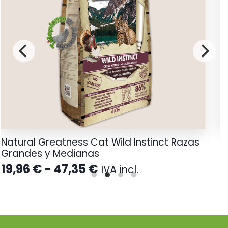
Natural Greatness Cat Wild Instinct Razas
R
Grandes y Medianas
2
Rango
19,96
€
-
47,35
€
IVA incl.
de
precios:
desde
19,96 €
hasta