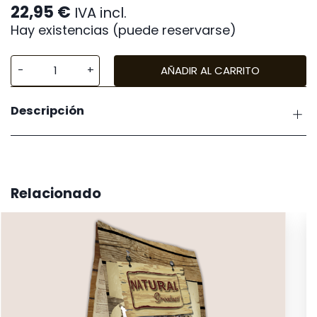
22,95
€
IVA incl.
Hay existencias (puede reservarse)
AÑADIR AL CARRITO
Era
Cat
Descripción
Grain
Free
Sterilised
Pollo
Pavo
Relacionado
cantidad