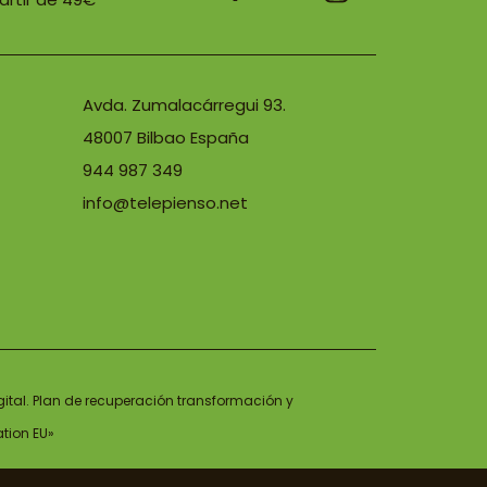
Avda. Zumalacárregui 93.
48007 Bilbao España
944 987 349
info@telepienso.net
gital. Plan de recuperación transformación y
ation EU»