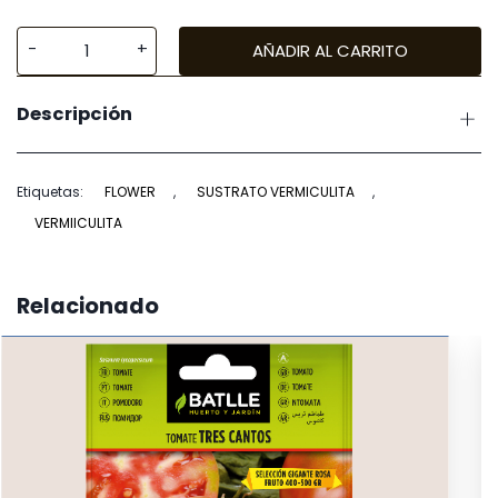
AÑADIR AL CARRITO
Flower
Sustrato
Descripción
Vermiculita
cantidad
Etiquetas:
FLOWER
,
SUSTRATO VERMICULITA
,
VERMIICULITA
Relacionado