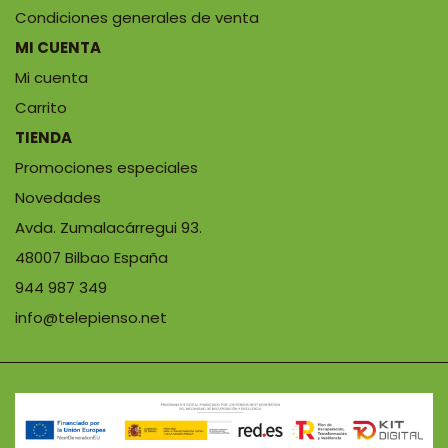
Condiciones generales de venta
MI CUENTA
Mi cuenta
Carrito
TIENDA
Promociones especiales
Novedades
Avda. Zumalacárregui 93.
48007 Bilbao España
944 987 349
info@telepienso.net