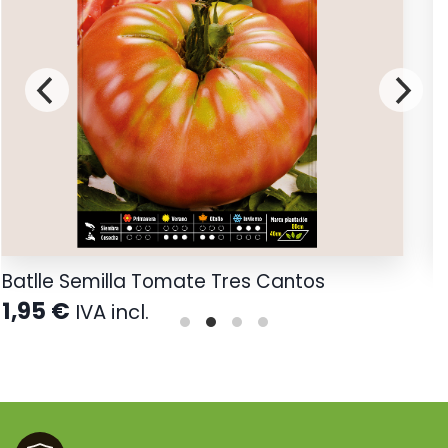
Batlle Semilla Tomate Tres Cantos
B
1,95
€
1
IVA incl.