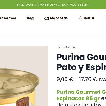
ENVÍO GRATIS A PARTIR DE 49€ | 100% PAGO SEGURO
Mascotas
Salud
es somos
Blog
En
Productos
Purina Gou
Pato y Espi
Ra
9,00
€
-
17,76
€
IVA
de
pre
Purina Gourmet G
de
Espinacas 85 gr
e
9,0
de gatos adultos.
ha