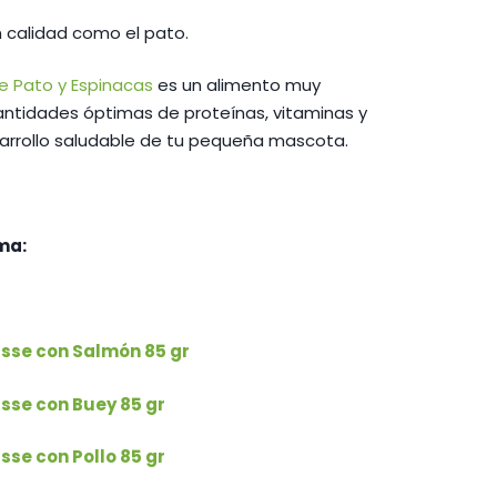
76 €
n calidad como el pato.
e Pato y Espinacas
es un alimento muy
antidades óptimas de proteínas, vitaminas y
sarrollo saludable de tu pequeña mascota.
ma:
sse con Salmón 85 gr
sse con Buey 85 gr
se con Pollo 85 gr