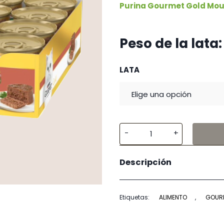
Purina Gourmet Gold Mou
Peso de la lata:
LATA
Purina
Gourmet
Descripción
Gold
Mousse
Pato
Etiquetas:
ALIMENTO
,
GOUR
y
Espinacas