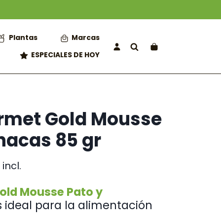
Plantas
Marcas
ESPECIALES DE HOY
rmet Gold Mousse
nacas 85 gr
ngo
 incl.
cios:
old Mousse Pato y
sde
s ideal para la alimentación
0 €
sta