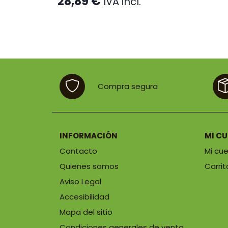
28,89
€
IVA incl.
Compra segura
INFORMACIÓN
MI C
Contacto
Mi cu
Quienes somos
Carrit
Aviso Legal
Accesibilidad
Mapa del sitio
Condiciones generales de venta