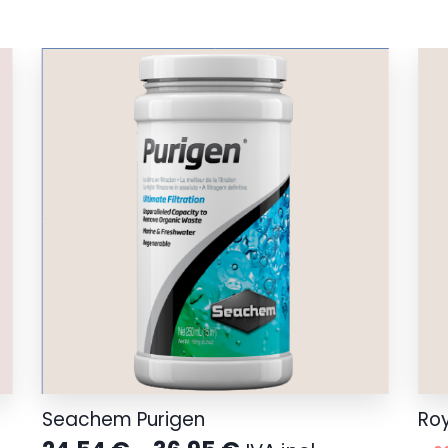
85
gr
cantidad
Seachem Purigen
Roy