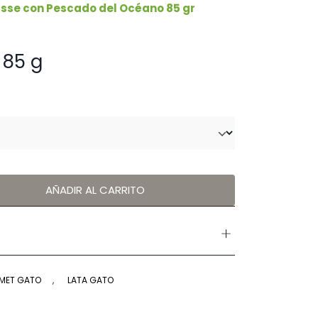
sse con Pescado del Océano 85 gr
85 g
AÑADIR AL CARRITO
MET GATO
,
LATA GATO