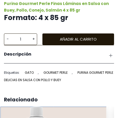
Purina Gourmet Perle Finas Láminas en Salsa con
Buey, Pollo, Conejo, Salmón 4 x 85 gr
Formato: 4 x 85 gr
AÑADIR AL CARRITO
Purina
Gourmet
Descripción
Perle
Delicias
en
Etiquetas:
GATO
,
GOURMET PERLE
,
PURINA GOURMET PERLE
Salsa
DELICIAS EN SALSA CON POLLO Y BUEY
Pollo
y
Buey
Relacionado
4
x
85