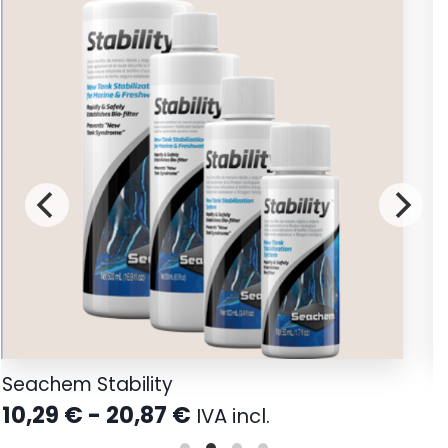
gr
cantidad
Seachem Stability
H
d
Rango
10,29
€
-
20,87
€
IVA incl.
de
3