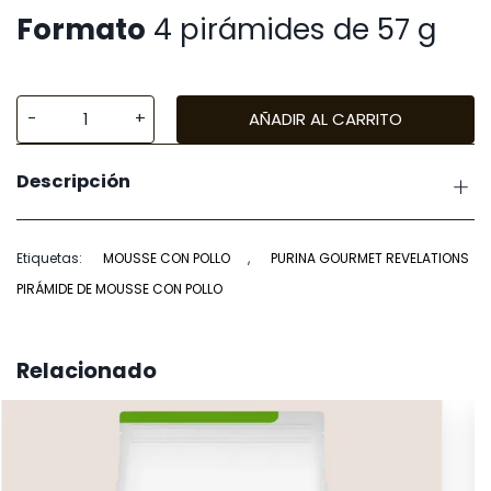
Formato
4 pirámides de 57 g
AÑADIR AL CARRITO
Purina
Gourmet
Descripción
Revelations
Pirámide
con
Etiquetas:
MOUSSE CON POLLO
,
PURINA GOURMET REVELATIONS
Pollo
PIRÁMIDE DE MOUSSE CON POLLO
4
x
57
Relacionado
gr
(Mousse)
cantidad