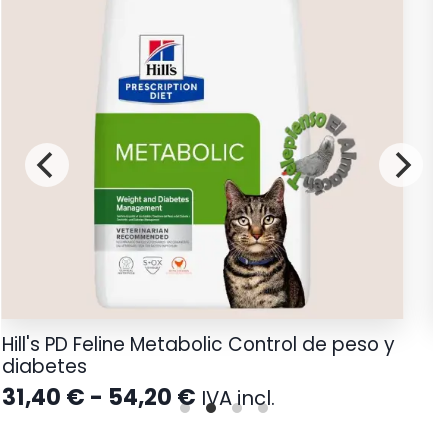
Hill's PD Feline Metabolic Control de peso y
S
diabetes
1
Rango
31,40
€
-
54,20
€
IVA incl.
de
precios: