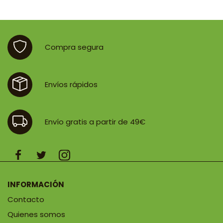
desde
31,40 €
hasta
54,20 €
Compra segura
Envíos rápidos
Envío gratis a partir de 49€
INFORMACIÓN
Contacto
Quienes somos