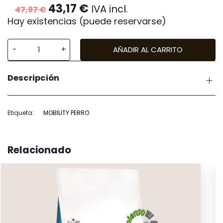
El
El
43,17
€
IVA incl.
47,97
€
precio
precio
Hay existencias (puede reservarse)
original
actual
era:
es:
47,97 €.
43,17 €.
AÑADIR AL CARRITO
Natural
Greatness
Descripción
Mobility
Perro
cantidad
Etiqueta:
MOBILITY PERRO
Relacionado