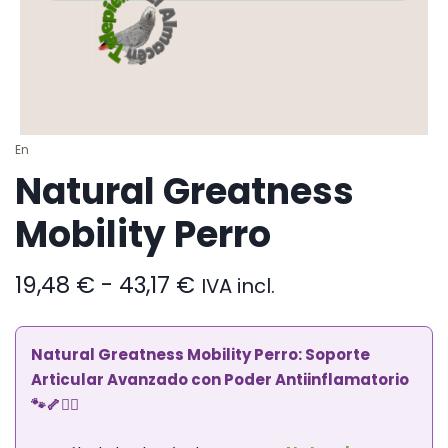
En
Natural Greatness
Mobility Perro
Rango
19,48
€
-
43,17
€
IVA incl.
de
precios:
desde
Natural Greatness Mobility Perro: Soporte
19,48 €
Articular Avanzado con Poder Antiinflamatorio
hasta
🐾🦴🏃‍♂️
43,17 €