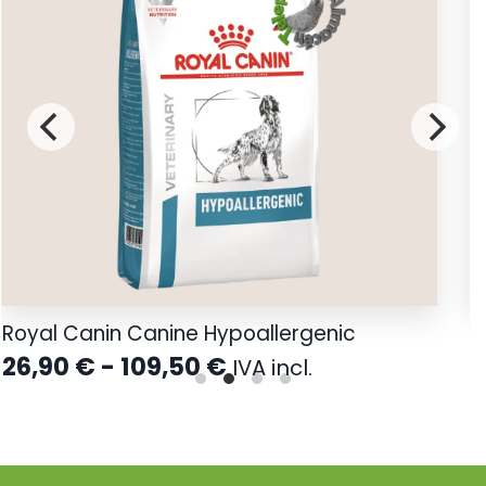
Royal Canin Canine Hypoallergenic
D
Rango
26,90
€
-
109,50
€
5
IVA incl.
de
precios:
desde
26,90 €
hasta