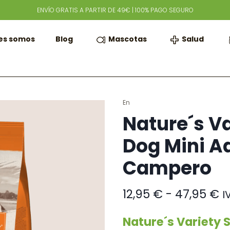
ENVÍO GRATIS A PARTIR DE 49€ | 100% PAGO SEGURO
Mascotas
Salud
es somos
Blog
En
Nature´s Va
Dog Mini Ad
Campero
R
12,95
€
-
47,95
€
I
d
pr
Nature´s Variety 
d