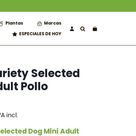
Plantas
Marcas
ESPECIALES DE HOY
riety Selected
ult Pollo
ango
VA incl.
e
ecios:
Selected Dog Mini Adult
esde