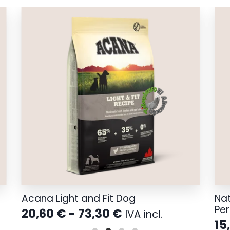
Acana Light and Fit Dog
Nat
Per
Rango
20,60
€
-
73,30
€
IVA incl.
de
15