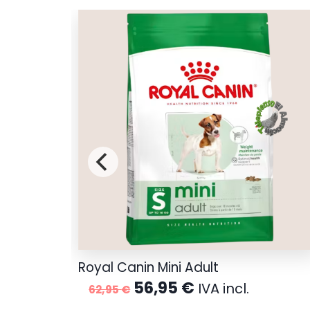
Cordero
Royal Canin Mini Adult
El
El
56,95
€
IVA incl.
62,95
€
precio
precio