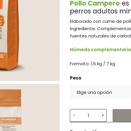
Pollo
Campero
es 
1
perros adultos mini
h
4
Elaborado con carne de po
ingrediente. Complementado
fuentes naturales de carboh
Húmedo complementario
Formato: 1,5 kg / 7 kg
Peso
Nature
´s