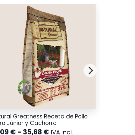
ural Greatness Receta de Pollo
ro Júnior y Cachorro
Rango
,09
€
-
35,68
€
IVA incl.