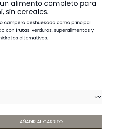
un alimento completo para
2,95 €
, sin cereales.
asta
7,95 €
llo campero deshuesado como principal
 con frutas, verduras, superalimentos y
idratos alternativos.
AÑADIR AL CARRITO