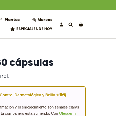
Plantas
Marcas
ESPECIALES DE HOY
0 cápsulas
incl.
cio
ual
Control Dermatológico y Brillo ✨🐕🐈
0 €.
amación y el enrojecimiento son señales claras
e tu compañero está sufriendo. Con
Oleoderm