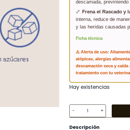
descamada, previniendo 
🦴
Frena el Rascado y l
interna, reduce de maner
y las heridas causadas p
Ficha técnica
⚠️ Alerta de uso: Altamen
atópicas, alergias aliment
descamación seca y caída e
tratamiento con tu veterina
Hay existencias
Oleoderm
60
Descripción
cápsulas