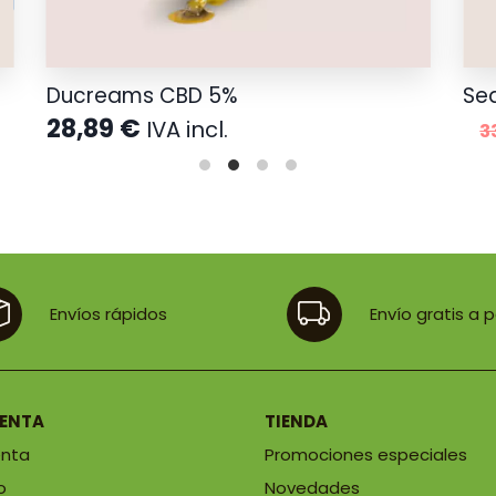
Ducreams CBD 5%
Se
28,89
€
IVA incl.
3
Envíos rápidos
Envío gratis a 
UENTA
TIENDA
enta
Promociones especiales
o
Novedades