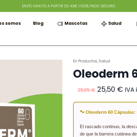
ENVÍO GRATIS A PARTIR DE 49€ | 100% PAGO SEGURO
Mascotas
Salud
es somos
Blog
En
Productos
,
Salud
Oleoderm 6
El
El
25,50
€
IVA 
29,95
€
precio
pre
original
act
era:
es:
🐾 Oleoderm 60 Cápsulas: 
29,95 €.
25,5
El rascado continuo, la desc
de que la barrera cutánea d