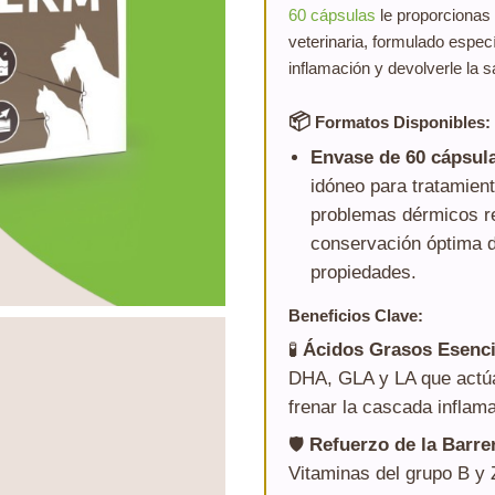
60 cápsulas
le proporcionas 
veterinaria, formulado especí
inflamación y devolverle la sal
📦
Formatos Disponibles:
Envase de 60 cápsula
idóneo para tratamien
problemas dérmicos re
conservación óptima d
propiedades.
Beneficios Clave:
🧪
Ácidos Grasos Esenci
DHA, GLA y LA que actúan
frenar la cascada inflamat
🛡️
Refuerzo de la Barre
Vitaminas del grupo B y 