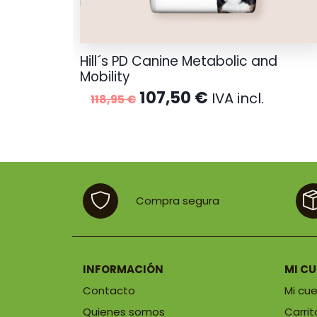
Hill´s PD Canine Metabolic and
Mobility
.
El
El
107,50
€
IVA incl.
118,95
€
s:
precio
precio
original
actual
€
era:
es:
118,95 €.
107,50 €.
€
Compra segura
INFORMACIÓN
MI C
Contacto
Mi cu
Quienes somos
Carrit