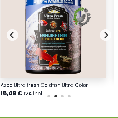
Azoo Ultra fresh Goldfish Ultra Color
V
15,49
€
1
IVA incl.