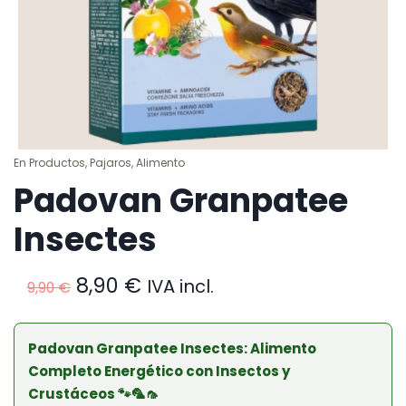
En
Productos
,
Pajaros
,
Alimento
Padovan Granpatee
Insectes
El
El
8,90
€
IVA incl.
9,90
€
precio
precio
original
actual
era:
es:
Padovan Granpatee Insectes: Alimento
9,90 €.
8,90 €.
Completo Energético con Insectos y
Crustáceos 🐾🦜🦟