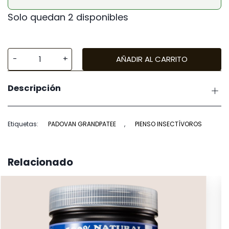
Solo quedan 2 disponibles
AÑADIR AL CARRITO
Padovan
Granpatee
Descripción
Insectes
cantidad
Etiquetas:
PADOVAN GRANDPATEE
,
PIENSO INSECTÍVOROS
Relacionado