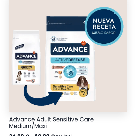
desde
24,99 €
hasta
60,99 €
Advance Adult Sensitive Care
Medium/Maxi
Rango