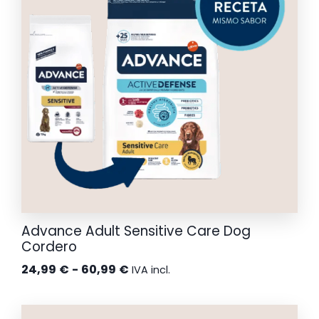
hasta
56,99 €
Advance Adult Sensitive Care Dog
Cordero
Rango
24,99
€
-
60,99
€
IVA incl.
de
precios: