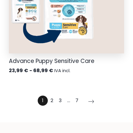
Advance Puppy Sensitive Care
Rango
23,99
€
-
68,99
€
IVA incl.
de
precios:
desde
1
2
3
…
7
23,99 €
hasta
68,99 €