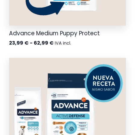
Advance Medium Puppy Protect
Rango
23,99
€
-
62,99
€
IVA incl.
de
precios:
desde
23,99 €
hasta
62,99 €