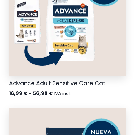
Advance Adult Sensitive Care Cat
Rango
16,99
€
-
56,99
€
IVA incl.
de
precios:
desde
16,99 €