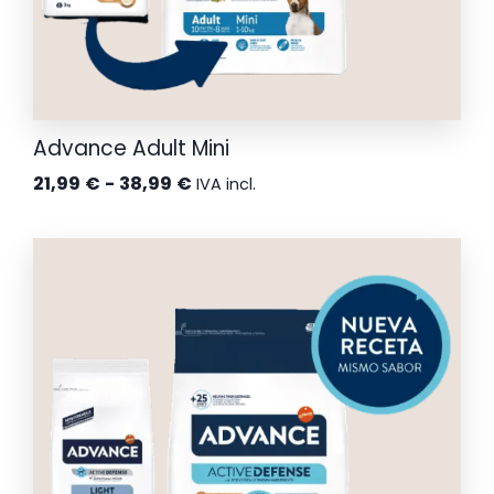
Advance Adult Mini
Rango
21,99
€
-
38,99
€
IVA incl.
de
precios:
desde
21,99 €
hasta
38,99 €