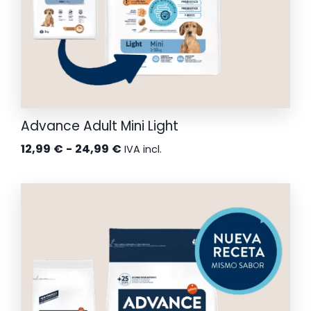
Advance Adult Mini Light
Rango
12,99
€
-
24,99
€
IVA incl.
de
precios:
desde
12,99 €
hasta
24,99 €