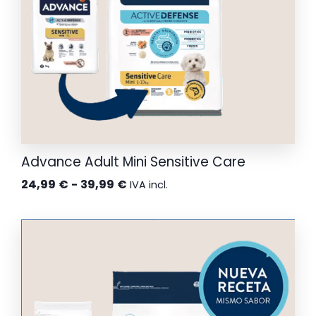
Advance Adult Mini Sensitive Care
Rango
24,99
€
-
39,99
€
IVA incl.
de
precios:
desde
24,99 €
hasta
39,99 €