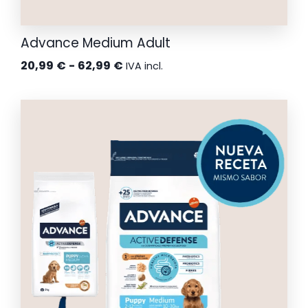
Advance Medium Adult
Rango
20,99
€
-
62,99
€
IVA incl.
de
precios:
desde
20,99 €
hasta
62,99 €