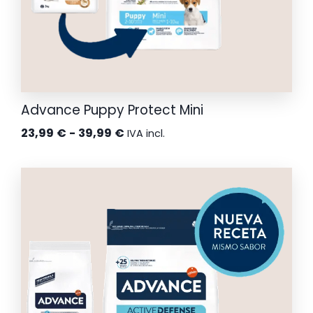
Advance Puppy Protect Mini
Rango
23,99
€
-
39,99
€
IVA incl.
de
precios:
desde
23,99 €
hasta
39,99 €