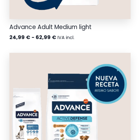
Advance Adult Medium light
Rango
24,99
€
-
62,99
€
IVA incl.
de
precios:
desde
24,99 €
hasta
62,99 €