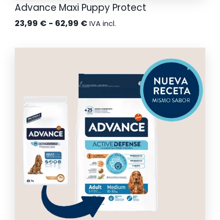
Advance Maxi Puppy Protect
Rango
23,99
€
-
62,99
€
IVA incl.
de
precios:
desde
23,99 €
hasta
62,99 €