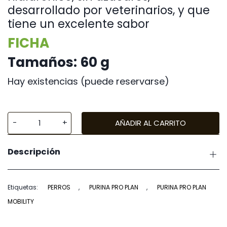
desarrollado por veterinarios, y que
tiene un excelente sabor
FICHA
Tamaños: 60 g
Hay existencias (puede reservarse)
AÑADIR AL CARRITO
Purina
ProPlan
Descripción
Dog
Mobility
60
Etiquetas:
PERROS
,
PURINA PRO PLAN
,
PURINA PRO PLAN
g
MOBILITY
cantidad