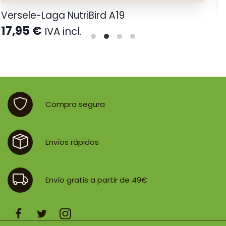
Versele-Laga NutriBird A19
A
17,95
€
2
IVA incl.
Compra segura
Envíos rápidos
Envío gratis a partir de 49€