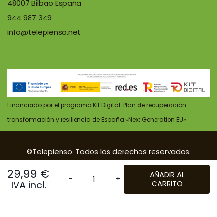
48007 Bilbao España
944 987 349
info@telepienso.net
Financiado por el programa Kit Digital. Plan de recuperación
transformación y resiliencia de España «Next Generation EU»
©Telepienso. Todos los derechos reservados.
| Diseño:
POM Standard
. Powered by
Pomatio
.
29,99
€
AÑADIR AL
IVA incl.
CARRITO
Purina
ProPlan
Dog