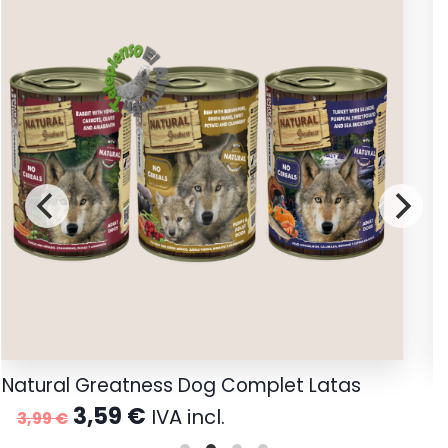
Natural Greatness Dog Complet Latas
N
El
El
3,59
€
IVA incl.
3,99
€
precio
precio