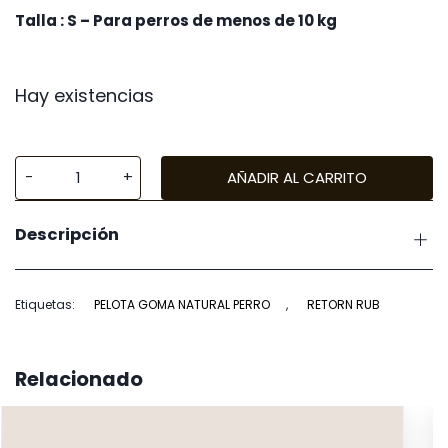
Talla : S – Para perros de menos de 10 kg
Hay existencias
AÑADIR AL CARRITO
Retorn
Rub
Descripción
Bouncy
Talla
S
Etiquetas:
PELOTA GOMA NATURAL PERRO
,
RETORN RUB
cantidad
Relacionado