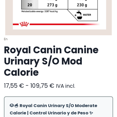
En
Royal Canin Canine
Urinary S/O Mod
Calorie
Rango
17,55
€
-
109,75
€
IVA incl.
de
precios:
desde
🐶🥣 Royal Canin Urinary S/O Moderate
17,55 €
Calorie | Control Urinario y de Peso ✨
hasta