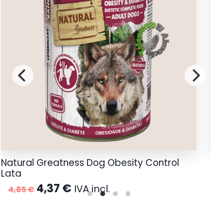
Natural Greatness Dog Obesity Control
R
Lata
1
El
El
4,37
€
IVA incl.
4,85
€
precio
precio
original
actual