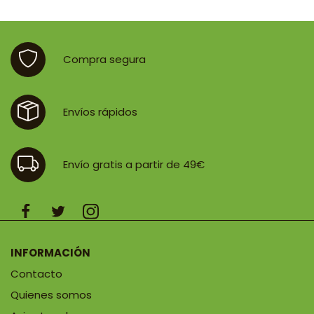
era:
es:
4,85 €.
4,37 €.
Compra segura
Envíos rápidos
Envío gratis a partir de 49€
INFORMACIÓN
Contacto
Quienes somos