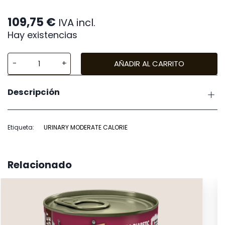
109,75
€
IVA incl.
Hay existencias
AÑADIR AL CARRITO
Royal
Canin
Descripción
Canine
Urinary
S/O
Etiqueta:
URINARY MODERATE CALORIE
Mod
Calorie
cantidad
Relacionado