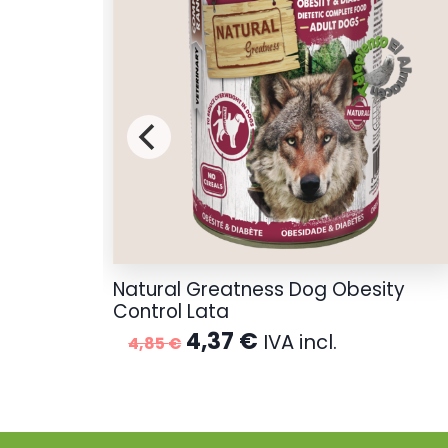
Natural Greatness Dog Obesity
Control Lata
o
l.
El
El
4,37
€
IVA incl.
4,85
€
os:
precio
precio
e
original
actual
 €
era:
es:
4,85 €.
4,37 €.