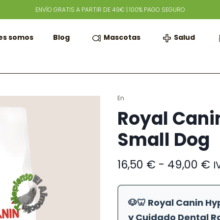
ENVÍO GRATIS A PARTIR DE 49€ | 100% PAGO SEGURO
Mascotas
Salud
es somos
Blog
En
Royal Cani
Small Dog
R
16,50
€
-
49,00
€
I
d
p
d
🐶🦷 Royal Canin Hy
1
h
y Cuidado Dental 