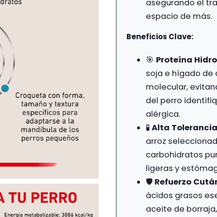
asegurando el tr
espacio de más.
Beneficios Clave:
🎯
Proteína Hidr
soja e hígado de 
molecular, evitan
del perro identi
alérgica.
🧪
Alta Tolerancia
arroz selecciona
carbohidratos pur
ligeras y estómag
🛡️
Refuerzo Cutá
ácidos grasos es
aceite de borraja,