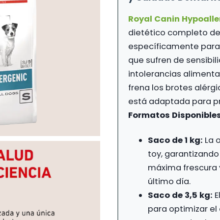
4
Royal Canin Hypoalle
dietético completo de
específicamente para
que sufren de sensibili
intolerancias alimenta
frena los brotes alérgi
está adaptada para pr
Formatos Disponibles
Saco de 1 kg:
La o
toy, garantizand
máxima frescura y
último día.
Saco de 3,5 kg:
E
para optimizar el