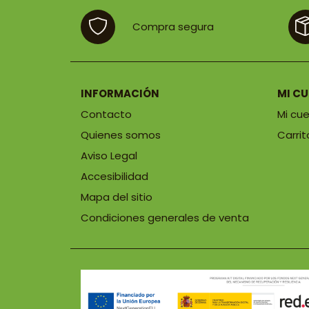
 €
Compra segura
INFORMACIÓN
MI C
Contacto
Mi cu
Quienes somos
Carrit
Aviso Legal
Accesibilidad
Mapa del sitio
Condiciones generales de venta