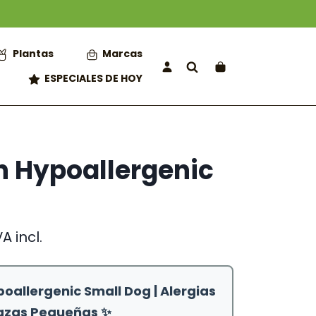
Plantas
Marcas
ESPECIALES DE HOY
n Hypoallergenic
ango
VA incl.
e
recios:
esde
poallergenic Small Dog | Alergias
6,50 €
asta
Razas Pequeñas ✨