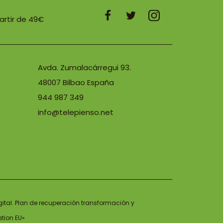
partir de 49€
Avda. Zumalacárregui 93.
48007 Bilbao España
944 987 349
info@telepienso.net
gital. Plan de recuperación transformación y
ation EU»