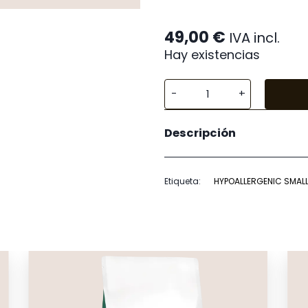
49,00
€
IVA incl.
Hay existencias
Royal
Canin
Descripción
Hypoallergenic
Small
Dog
Etiqueta:
HYPOALLERGENIC SMAL
cantidad