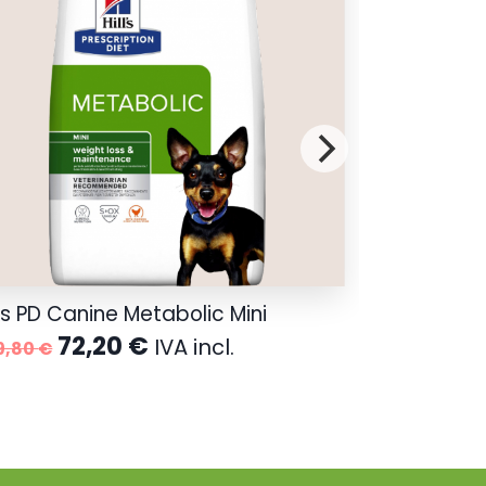
l´s PD Canine Metabolic Mini
El
El
72,20
€
IVA incl.
9,80
€
precio
precio
original
actual
era:
es:
79,80 €.
72,20 €.