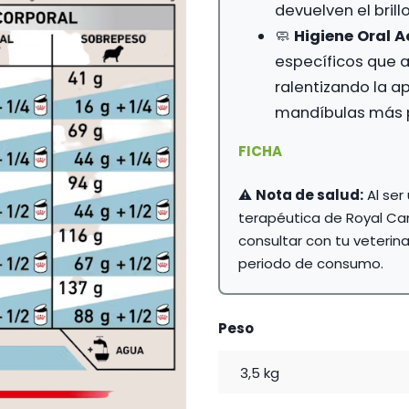
devuelven el brillo
🧼
Higiene Oral A
específicos que at
ralentizando la ap
mandíbulas más 
FICHA
⚠️
Nota de salud:
Al ser
terapéutica de Royal C
consultar con tu veterina
periodo de consumo.
Peso