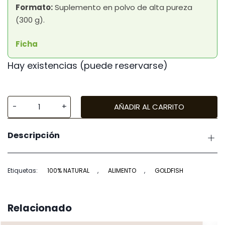
Formato:
Suplemento en polvo de alta pureza
(300 g).
Ficha
Hay existencias (puede reservarse)
AÑADIR AL CARRITO
Seachem
Equilibrium
Descripción
cantidad
Etiquetas:
100% NATURAL
,
ALIMENTO
,
GOLDFISH
Relacionado