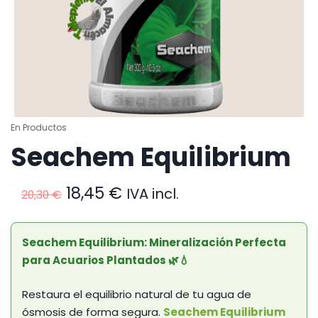
En
Productos
Seachem Equilibrium
El
El
18,45
€
IVA incl.
20,30
€
precio
precio
original
actual
era:
es:
Seachem Equilibrium: Mineralización Perfecta
20,30 €.
18,45 €.
para Acuarios Plantados 🌿💧
Restaura el equilibrio natural de tu agua de
ósmosis de forma segura.
Seachem Equilibrium