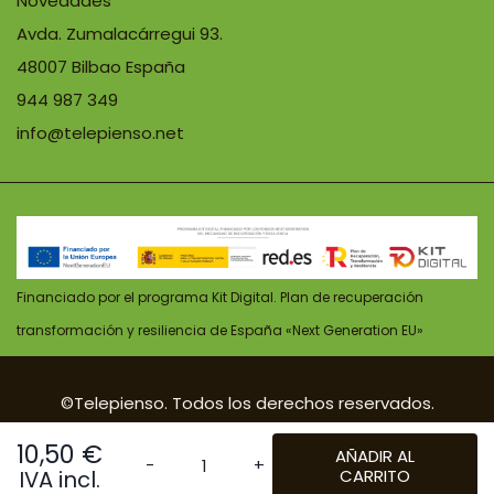
Novedades
Avda. Zumalacárregui 93.
48007 Bilbao España
944 987 349
info@telepienso.net
Financiado por el programa Kit Digital. Plan de recuperación
transformación y resiliencia de España «Next Generation EU»
©Telepienso. Todos los derechos reservados.
| Diseño:
POM Standard
. Powered by
Pomatio
.
10,50
€
AÑADIR AL
IVA incl.
CARRITO
Vithal