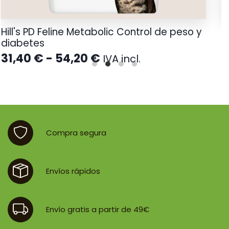
Hill's PD Feline Metabolic Control de peso y
S
diabetes
Rango
31,40
€
-
54,20
€
IVA incl.
de
precios:
desde
31,40 €
hasta
54,20 €
Compra segura
Envíos rápidos
Envío gratis a partir de 49€