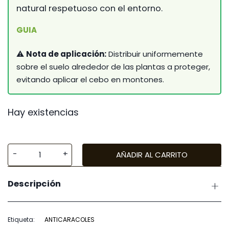
natural respetuoso con el entorno.
GUIA
⚠️
Nota de aplicación:
Distribuir uniformemente
sobre el suelo alrededor de las plantas a proteger,
evitando aplicar el cebo en montones.
Hay existencias
AÑADIR AL CARRITO
Vithal
Anticaracoles
Descripción
Igloo
cantidad
Etiqueta:
ANTICARACOLES