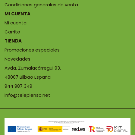
Condiciones generales de venta
MI CUENTA
Mi cuenta
Carrito
TIENDA
Promociones especiales
Novedades
Avda. Zumalacárregui 93.
48007 Bilbao España
944 987 349
info@telepienso.net