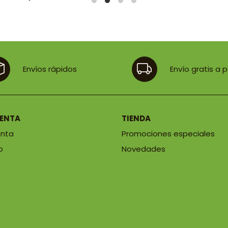
Envíos rápidos
Envío gratis a 
UENTA
TIENDA
enta
Promociones especiales
o
Novedades