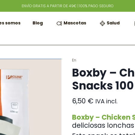
ENVÍO GRATIS A PARTIR DE 49€ | 100% PAGO SEGURO
Mascotas
Salud
es somos
Blog
En
Boxby – Ch
Snacks 100
6,50
€
IVA incl.
Boxby – Chicken S
deliciosas loncha