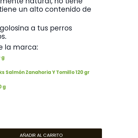
lmente natural, no tiene
 tiene un alto contenido de
golosina a tus perros
s.
e la marca:
 g
s Salmón Zanahoria Y Tomillo 120 gr
0 g
AÑADIR AL CARRITO