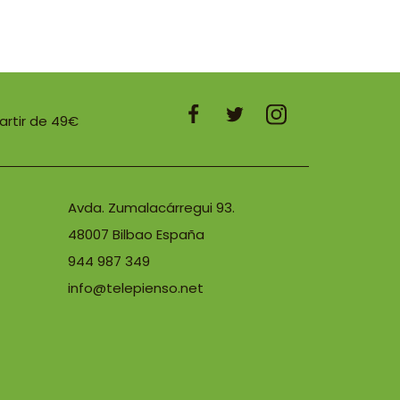
partir de 49€
Avda. Zumalacárregui 93.
48007 Bilbao España
944 987 349
info@telepienso.net