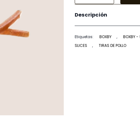
Boxby
-
Descripción
Chicken
Slices
Snacks
Etiquetas:
BOXBY
,
BOXBY -
100
SLICES
,
TIRAS DE POLLO
g
cantidad