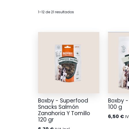
1–12 de 21 resultados
Boxby - Superfood
Boxby -
Snacks Salmón
100 g
Zanahoria Y Tomillo
6,50
€
IV
120 gr