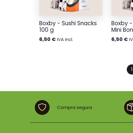
Boxby - Sushi Snacks
Boxby -
100 g
Mini Bo
6,50
€
6,50
€
IVA incl.
IV
1
Compra segura