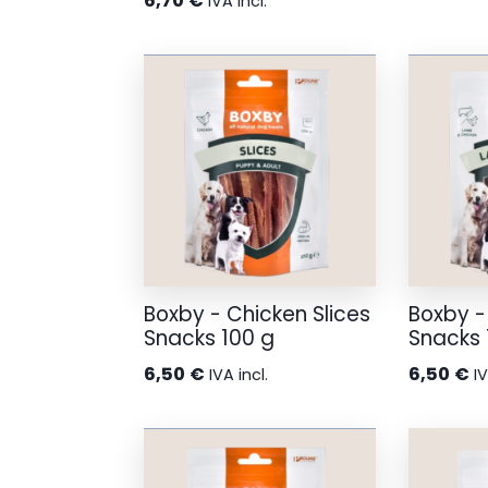
6,70
€
IVA incl.
Boxby - Chicken Slices
Boxby -
Snacks 100 g
Snacks 
6,50
€
6,50
€
IVA incl.
IV