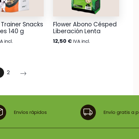
 Trainer Snacks
Flower Abono Césped
nes 140 g
Liberación Lenta
12,50
€
A incl.
IVA incl.
2
Envíos rápidos
Envío gratis a 