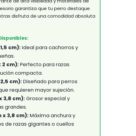
ante de alta visibilidad y materiales de
cesorio garantiza que tu perro destaque
ntras disfruta de una comodidad absoluta
Disponibles:
1,5 cm):
Ideal para cachorros y
ueñas.
 2 cm):
Perfecto para razas
tución compacta.
 2,5 cm):
Diseñado para perros
ue requieren mayor sujeción.
x 3,8 cm):
Grosor especial y
as grandes.
 x 3,8 cm):
Máxima anchura y
s de razas gigantes o cuellos