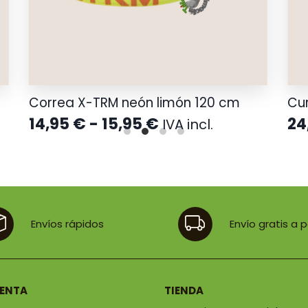
Correa X-TRM neón limón 120 cm
Cur
Rango
14,95
€
-
15,95
€
24
IVA incl.
de
precios:
desde
14,95 €
hasta
15,95 €
Envíos rápidos
Envío gratis a 
UENTA
TIENDA