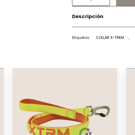
Collar
X-
Descripción
TRM
Neón
Verde
Etiquetas:
COLLAR X-TREM
,
cantidad