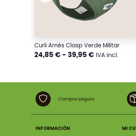
Curli Arnés Clasp Verde Militar
o
Rango
24,85
€
-
39,95
€
l.
IVA incl.
de
os:
precios:
e
desde
 €
24,85 €
a
hasta
 €
39,95 €
Compra segura
INFORMACIÓN
MI C