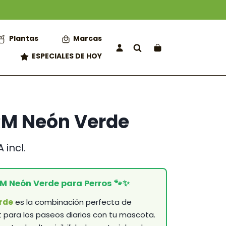
Plantas
Marcas
ESPECIALES DE HOY
RM Neón Verde
ngo
A incl.
ecios:
sde
RM Neón Verde para Perros 🐾✨
,50 €
sta
rde
es la combinación perfecta de
,95 €
rt para los paseos diarios con tu mascota.