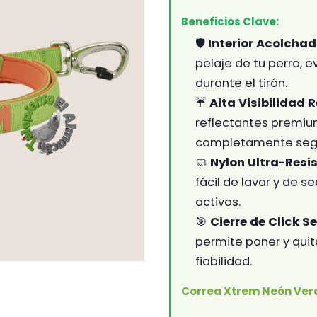
Beneficios Clave:
🛡️
Interior Acolcha
pelaje de tu perro, e
durante el tirón.
☔
Alta Visibilidad 
reflectantes premiu
completamente seg
🧼
Nylon Ultra-Resis
fácil de lavar y de s
activos.
🎯
Cierre de Click S
permite poner y quit
fiabilidad.
Correa Xtrem Neón Ver