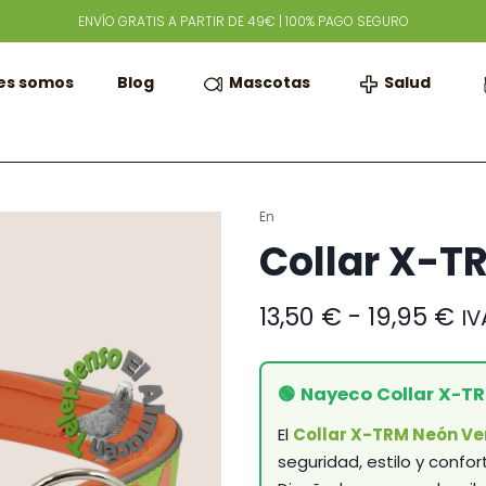
ENVÍO GRATIS A PARTIR DE 49€ | 100% PAGO SEGURO
Mascotas
Salud
es somos
Blog
En
Collar X-T
Ra
13,50
€
-
19,95
€
IV
de
pr
de
🟢 Nayeco Collar X-T
13
ha
El
Collar X-TRM Neón Ve
19
seguridad, estilo y confo