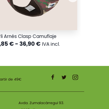
li Arnés Clasp Camuflaje
Rango
,85
€
-
36,90
€
IVA incl.
de
precios:
desde
24,85 €
hasta
36,90 €
partir de 49€
Avda. Zumalacárregui 93.