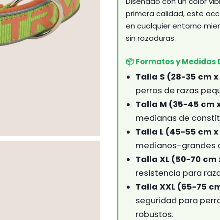
Diseñado con un color vibr
primera calidad, este ac
en cualquier entorno mie
sin rozaduras.
📦 Formatos y Medidas 
Talla S (28-35 cm x 
perros de razas peq
Talla M (35-45 cm x
medianas de consti
Talla L (45-55 cm x
medianos-grandes q
Talla XL (50-70 cm 
resistencia para raz
Talla XXL (65-75 cm
seguridad para perro
robustos.