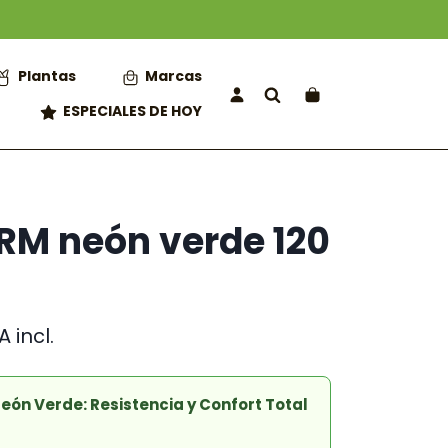
Plantas
Marcas
ESPECIALES DE HOY
RM neón verde 120
ango
A incl.
e
ecios:
esde
ón Verde: Resistencia y Confort Total
,95 €
sta