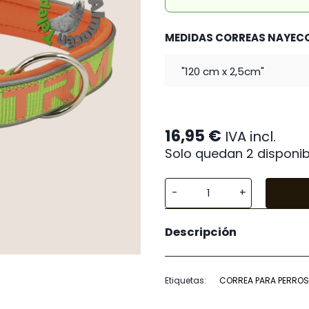
MEDIDAS CORREAS NAYEC
16,95
€
IVA incl.
Solo quedan 2 disponib
Correa
X-
Descripción
TRM
neón
verde
Etiquetas:
CORREA PARA PERROS
120
cm