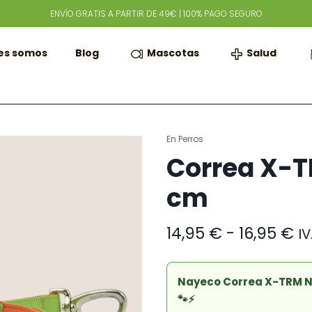
ENVÍO GRATIS A PARTIR DE 49€ | 100% PAGO SEGURO
Mascotas
Salud
es somos
Blog
En
Perros
Correa X-T
cm
R
14,95
€
-
16,95
€
IV
d
pr
d
Nayeco Correa X-TRM Ne
14
🐾⚡
ha