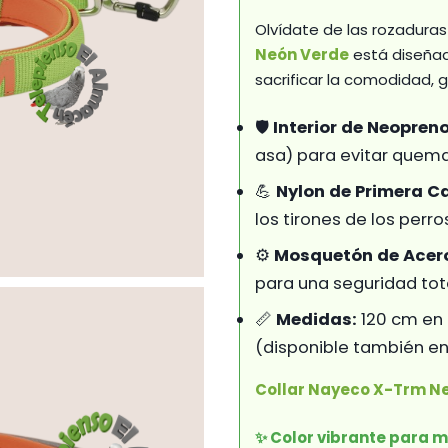
16
Olvídate de las rozaduras
Neón Verde
está diseñad
sacrificar la comodidad, g
🛡️
Interior de Neopreno
asa) para evitar quema
💪
Nylon de Primera C
los tirones de los perr
⚙️
Mosquetón de Acer
para una seguridad tota
📏
Medidas:
120 cm en 
(disponible también en
Collar Nayeco X-Trm N
✨ Color vibrante para m