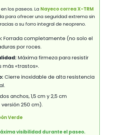
,95 €
 en los paseos. La
Nayeco correa X-TRM
a para ofrecer una seguridad extrema sin
racias a su forro integral de neopreno.
:
Forrada completamente (no solo el
duras por roces.
alidad:
Máxima firmeza para resistir
os más «trastos».
o:
Cierre inoxidable de alta resistencia
l.
dos anchos, 1,5 cm y 2,5 cm
 versión 250 cm).
eón Verde
áxima visibilidad durante el paseo.