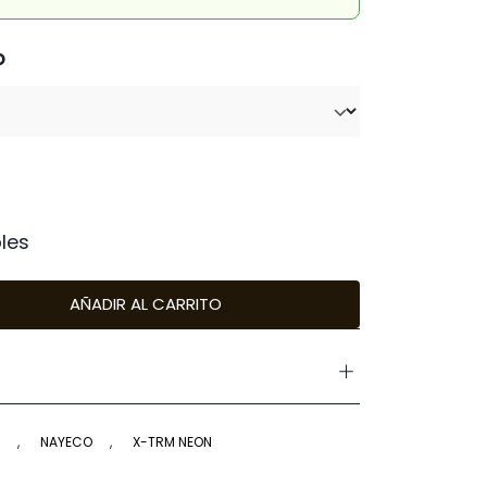
O
les
AÑADIR AL CARRITO
,
NAYECO
,
X-TRM NEON