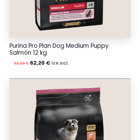
Purina Pro Plan Dog Medium Puppy
Salmón 12 kg
El
El
62,20
€
IVA incl.
65,99
€
precio
precio
original
actual
era:
es:
65,99 €.
62,20 €.