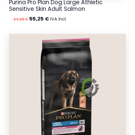
​Purina Pro Plan Dog Large Athletic
Sensitive Skin Adult Salmon
El
El
55,25
€
IVA incl.
64,95
€
precio
precio
original
actual
era:
es:
64,95 €.
55,25 €.