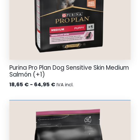
Purina Pro Plan Dog Sensitive Skin Medium
Salmón (+1)
Rango
18,65
€
-
64,95
€
IVA incl.
de
precios:
desde
18,65 €
hasta
64,95 €