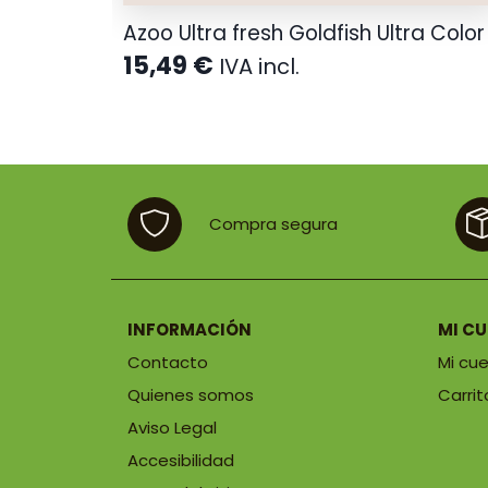
Azoo Ultra fresh Goldfish Ultra Color
15,49
€
IVA incl.
Compra segura
INFORMACIÓN
MI C
Contacto
Mi cu
Quienes somos
Carrit
Aviso Legal
Accesibilidad