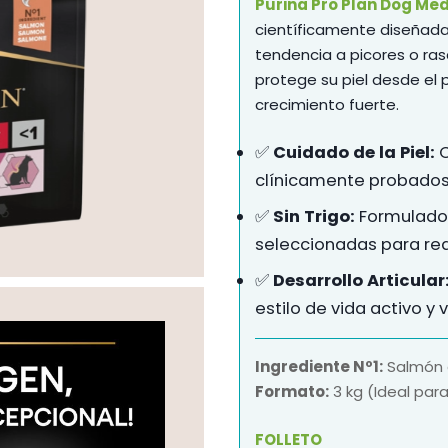
Purina
Pro Plan Dog Me
científicamente diseñad
tendencia a picores o ras
protege su piel desde el 
crecimiento fuerte.
✅
Cuidado de la Piel:
C
clínicamente probados p
✅
Sin Trigo:
Formulado 
seleccionadas para red
✅
Desarrollo Articular
estilo de vida activo y 
Ingrediente Nº1:
Salmón d
Formato:
3 kg (Ideal para
FOLLETO