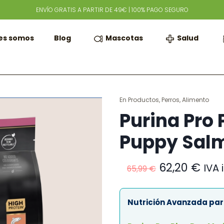
ENVÍO GRATIS A PARTIR DE 49€ | 100% PAGO SEGURO
Mascotas
Salud
es somos
Blog
En
Productos
,
Perros
,
Alimento
Purina Pro
Puppy Salm
El
El
62,20
€
IVA 
65,99
€
precio
prec
original
act
era:
es:
Nutrición Avanzada para
65,99 €.
62,2