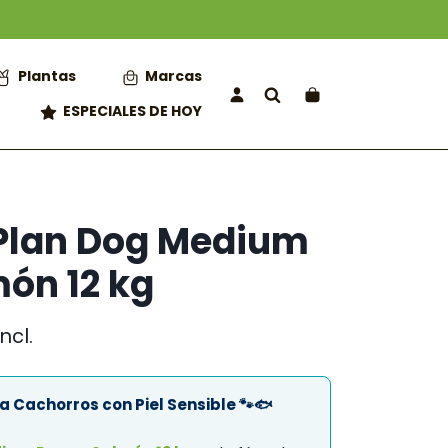
Plantas
Marcas
ESPECIALES DE HOY
 Plan Dog Medium
ón 12 kg
incl.
io
ual
 Cachorros con Piel Sensible 🐾🐟
0 €.