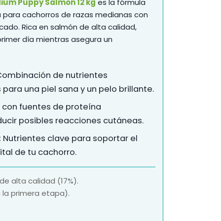
dium Puppy Salmón
12 kg
es la fórmula
a para cachorros de razas medianas con
cado. Rica en salmón de alta calidad,
primer día mientras asegura un
ombinación de nutrientes
ara una piel sana y un pelo brillante.
con fuentes de proteína
ucir posibles reacciones cutáneas.
:
Nutrientes clave para soportar el
vital de tu cachorro.
e alta calidad (17%).
 la primera etapa).