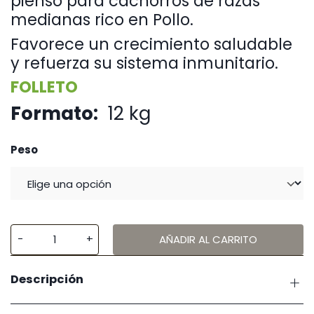
pienso para cachorros de razas
hasta
58,95 €
medianas rico en Pollo.
Favorece un crecimiento saludable
y refuerza su sistema inmunitario.
FOLLETO
Formato:
12 kg
Peso
AÑADIR AL CARRITO
Purina
Pro
Descripción
Plan
Dog