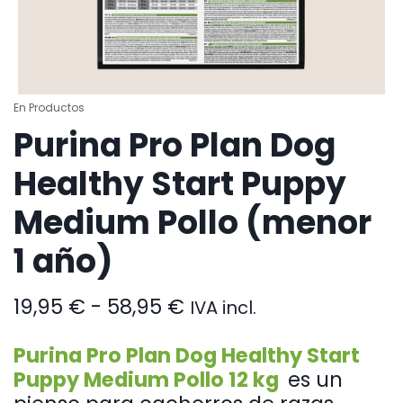
En
Productos
Purina Pro Plan Dog
Healthy Start Puppy
Medium Pollo (menor
1 año)
Rango
19,95
€
-
58,95
€
IVA incl.
de
precios:
Purina Pro Plan Dog Healthy Start
desde
Puppy Medium Pollo 12 kg
es un
19,95 €