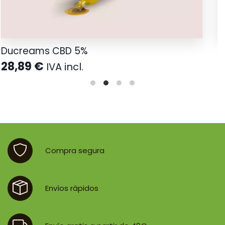
Ducreams CBD 5%
S
28,89
€
IVA incl.
Compra segura
Envíos rápidos