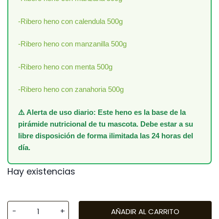
-Ribero heno con calendula 500g
-Ribero heno con manzanilla 500g
-Ribero heno con menta 500g
-Ribero heno con zanahoria 500g
⚠️ Alerta de uso diario: Este heno es la base de la
pirámide nutricional de tu mascota. Debe estar a su
libre disposición de forma ilimitada las 24 horas del
día.
Hay existencias
AÑADIR AL CARRITO
Ribero