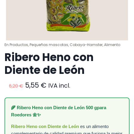
En
Productos
,
Pequeñas mascotas
,
Cobaya-Hamster
,
Alimento
Ribero Heno con
Diente de León
El
El
5,55
€
IVA incl.
6,20
€
precio
precio
original
actual
era:
es:
🌾 Ribero Heno con Diente de León 500 gpara
6,20 €.
5,55 €.
Roedores 🌼✨
Ribero Heno con Diente de León
es un alimento
complementario de calidad premium que fusiona la mejor