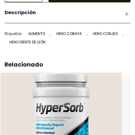
Heno
Descripción
con
Diente
de
Etiquetas:
ALIMENTO
,
HENO COBAYA
,
HENO CONJEO
,
León
HENO DIENTE DE LEÓN
cantidad
Relacionado