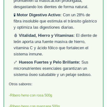
promueven la masticación prolongada,
desgastando los dientes de forma natural.
🧪
Motor Digestivo Activo:
Con un 28% de
fibra insoluble que estimula el tránsito gástrico
y optimiza las digestiones diarias.
🩸
Vitalidad, Hierro y Vitaminas:
El diente de
león aporta una fuente masiva de hierro,
vitamina C y ácido fólico que fortalecen el
sistema inmune.
🦴
Huesos Fuertes y Pelo Brillante:
Sus
micronutrientes esenciales garantizan un
sistema óseo saludable y un pelaje sedoso.
Otros sabores:
-Ribero heno con rosa 500g
-Ribero heno con manzana 500g