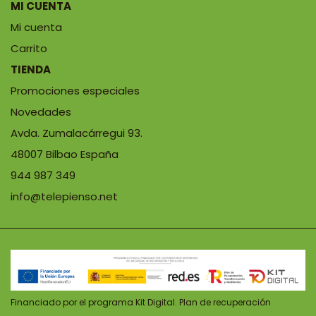
MI CUENTA
Mi cuenta
Carrito
TIENDA
Promociones especiales
Novedades
Avda. Zumalacárregui 93.
48007 Bilbao España
944 987 349
info@telepienso.net
Financiado por el programa Kit Digital. Plan de recuperación