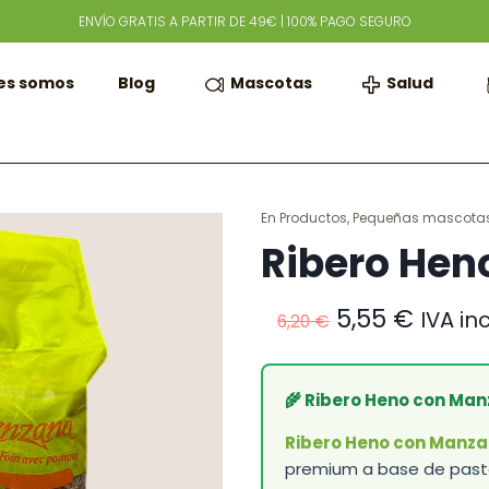
ENVÍO GRATIS A PARTIR DE 49€ | 100% PAGO SEGURO
Mascotas
Salud
es somos
Blog
En
Productos
,
Pequeñas mascota
Ribero Hen
El
El
5,55
€
IVA inc
6,20
€
precio
preci
original
actua
era:
es:
🌾 Ribero Heno con Man
6,20 €.
5,55 €
Ribero Heno con Manz
premium a base de past