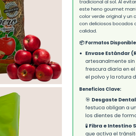
tradicional al sol. Al evit
este heno gourmet manti
color verde original y u
con deliciosos bocados
calidad.
📦 Formatos Disponible
Envase Estándar (
artesanalmente sin 
frescura diaria en 
el polvo y la rotura d
Beneficios Clave:
🎯
Desgaste Dental
festuca obligan a u
los dientes de forma
🧪
Fibra e Intestino 
que activa el tránsi