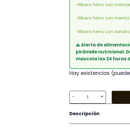
-Ribero heno con manzan
-Ribero heno con menta
-Ribero heno con zanaho
⚠️ Alerta de alimentaci
pirámide nutricional. D
mascota las 24 horas d
Hay existencias (puede
Ribero
Heno
Descripción
con
Manzana
cantidad