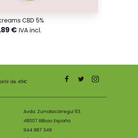
creams CBD 5%
,89
€
IVA incl.
partir de 49€
Avda. Zumalacárregui 93.
48007 Bilbao España
944 987 349