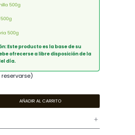
illa 500g
 500g
ria 500g
ón: Este producto es la base de su
ebe ofrecerse a libre disposición de la
el día.
 reservarse)
AÑADIR AL CARRITO