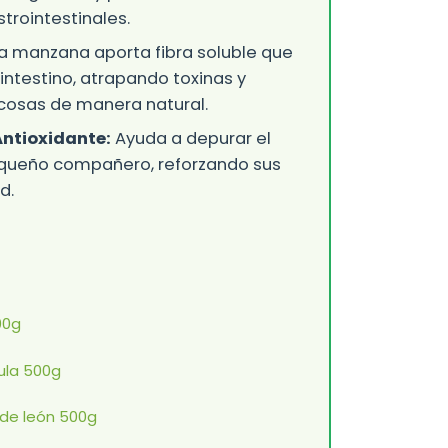
rointestinales.
a manzana aporta fibra soluble que
intestino, atrapando toxinas y
cosas de manera natural.
Antioxidante:
Ayuda a depurar el
queño compañero, reforzando sus
d.
00g
ula 500g
 de león 500g