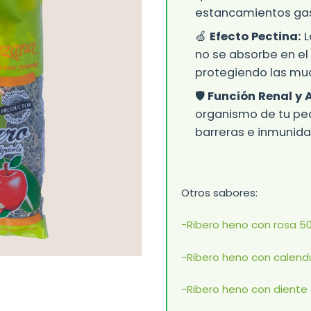
estancamientos gast
🍏
Efecto Pectina:
L
no se absorbe en el 
protegiendo las mu
🛡️
Función Renal y 
organismo de tu pe
barreras e inmunida
Otros sabores:
-Ribero heno con rosa 5
-Ribero heno con calend
-Ribero heno con diente