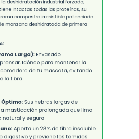
ar la deshidratación industrial forzada,
ene intactas todas las proteínas, su
n aroma campestre irresistible potenciado
 de manzana deshidratada de primera
s:
Rama Larga):
Envasado
prensar. Idóneo para mantener la
el comedero de tu mascota, evitando
e la fibra.
 Óptimo:
Sus hebras largas de
na masticación prolongada que lima
 natural y segura.
Sano:
Aporta un 28% de fibra insoluble
to digestivo y previene los temidos