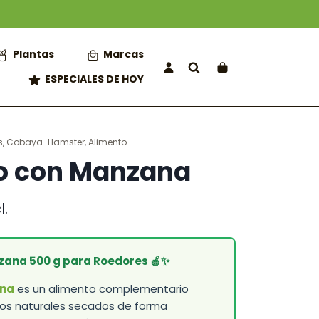
Plantas
Marcas
ESPECIALES DE HOY
s
,
Cobaya-Hamster
,
Alimento
o con Manzana
l.
o
l
zana 500 g para Roedores 🍏✨
.
ana
es un alimento complementario
os naturales secados de forma