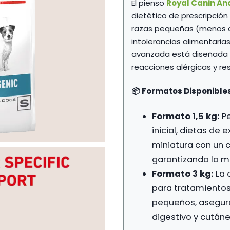
El pienso
Royal Canin An
3
dietético de prescripción
razas pequeñas (menos de
intolerancias alimentaria
avanzada está diseñada p
reacciones alérgicas y re
📦 Formatos Disponibles
Formato 1,5 kg:
Pe
inicial, dietas de
miniatura con un
garantizando la m
Formato 3 kg:
La 
para tratamientos
pequeños, asegura
digestivo y cutáne