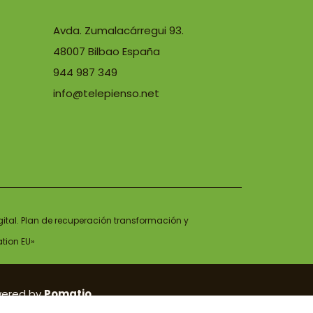
Avda. Zumalacárregui 93.
48007 Bilbao España
944 987 349
info@telepienso.net
gital. Plan de recuperación transformación y
ation EU»
wered by
Pomatio
.