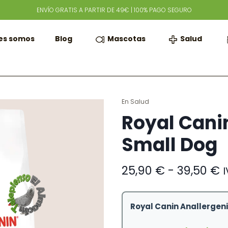
ENVÍO GRATIS A PARTIR DE 49€ | 100% PAGO SEGURO
Mascotas
Salud
es somos
Blog
En
Salud
Royal Cani
Small Dog
R
25,90
€
-
39,50
€
I
d
p
d
Royal Canin Anallergeni
2
h