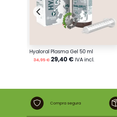
Hyaloral Plasma Gel 50 ml
El
El
29,40
€
IVA incl.
34,95
€
precio
precio
original
actual
era:
es:
34,95 €.
29,40 €.
Compra segura