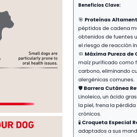
Beneficios Clave:
🎯
Proteínas Altament
péptidos de cadena mu
obtenidos de fuentes u
el riesgo de reacción 
🧼
Máxima Pureza de 
maíz purificado como f
carbono, eliminando cu
alergénicas comunes.
🛡️
Barrera Cutánea Re
Linoleico, un ácido gr
la piel, frena la pérdida
crónicos.
🧪
Croqueta Especial 
adaptados a sus mandí