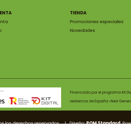
UENTA
TIENDA
enta
Promociones especiales
o
Novedades
Financiado por el programa Kit Di
resiliencia de España «Next Gener
os los derechos reservados. | Diseño:
POM Standard
. Po