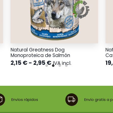
Natural Greatness Dog
Nat
Monoproteica de Salmón
Ca
Rango
2,15
€
-
2,95
€
19
IVA incl.
de
precios:
desde
2,15 €
hasta
2,95 €
Envíos rápidos
Envío gratis a 