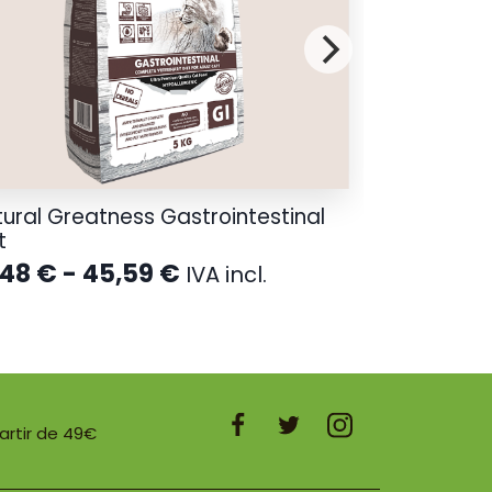
ural Greatness Gastrointestinal
t
Rango
,48
€
-
45,59
€
IVA incl.
de
precios:
desde
19,48 €
hasta
45,59 €
partir de 49€