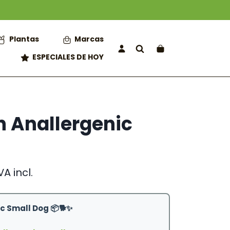
Plantas
Marcas
ESPECIALES DE HOY
n Anallergenic
ango
VA incl.
e
recios:
esde
c Small Dog 📦🐕✨
5,90 €
asta