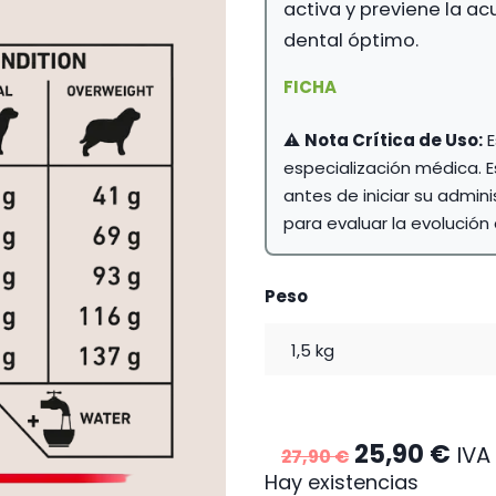
activa y previene la a
dental óptimo.
FICHA
⚠️
Nota Crítica de Uso:
E
especialización médica. E
antes de iniciar su admini
para evaluar la evolución 
Peso
El
El
25,90
€
IVA 
27,90
€
precio
pre
Hay existencias