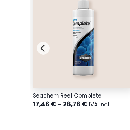
Seachem Reef Complete
Rango
17,46
€
-
26,76
€
IVA incl.
de
precios:
desde
17,46 €