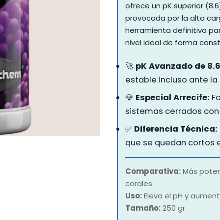
ofrece un pK superior (8.
provocada por la alta carg
herramienta definitiva pa
nivel ideal de forma cons
🚀
pK Avanzado de 8.6
estable incluso ante l
💎
Especial Arrecife:
Fo
sistemas cerrados con
✅
Diferencia Técnica:
que se quedan cortos e
Comparativa:
Más poten
corales.
Uso:
Eleva el pH y aument
Tamaño:
250 gr