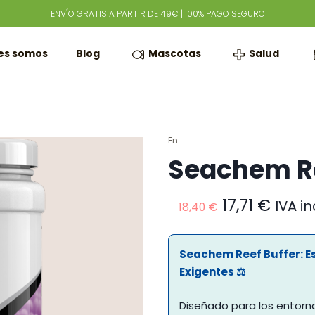
ENVÍO GRATIS A PARTIR DE 49€ | 100% PAGO SEGURO
Mascotas
Salud
es somos
Blog
En
Seachem Re
El
El
17,71
€
IVA in
18,40
€
precio
preci
original
actua
era:
es:
Seachem Reef Buffer: Es
18,40 €.
17,71 
Exigentes ⚖️
Diseñado para los entor