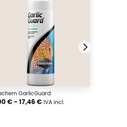
achem GarlicGuard
Rango
00
€
-
17,46
€
IVA incl.
de
precios:
desde
9,00 €