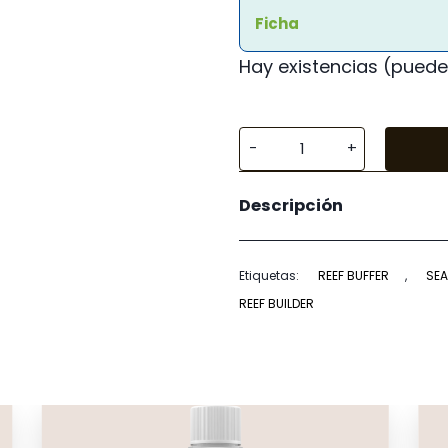
Ficha
Hay existencias (puede
Seachem
Reef
Descripción
Buffer
cantidad
Etiquetas:
REEF BUFFER
,
SEA
REEF BUILDER