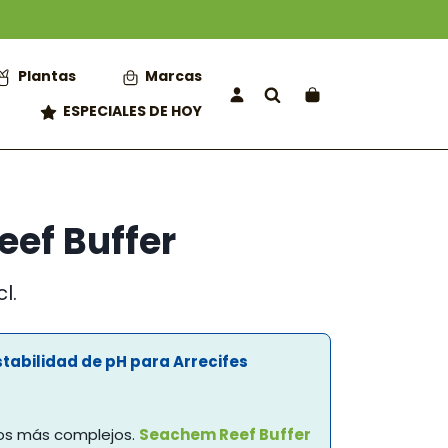
Plantas
Marcas
ESPECIALES DE HOY
ef Buffer
cl.
o
l
tabilidad de pH para Arrecifes
€.
nos más complejos.
Seachem Reef Buffer