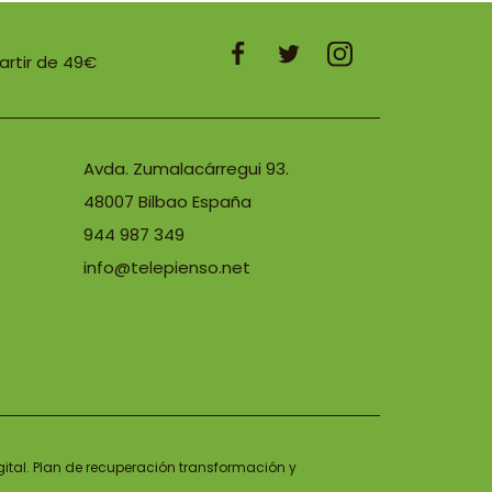
hasta
17,46 €
partir de 49€
Avda. Zumalacárregui 93.
48007 Bilbao España
944 987 349
info@telepienso.net
gital. Plan de recuperación transformación y