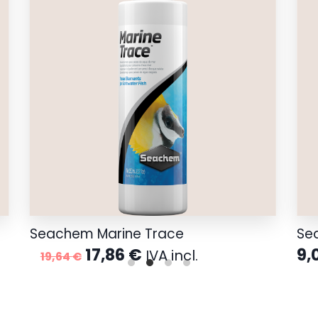
Seachem Marine Trace
Se
El
El
17,86
€
9,
IVA incl.
19,64
€
precio
precio
original
actual
era:
es:
19,64 €.
17,86 €.