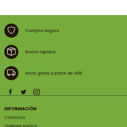
original
actual
era:
es:
18,90 €.
17,46 €.
Compra segura
Envíos rápidos
Envío gratis a partir de 49€
INFORMACIÓN
Contacto
Quienes somos