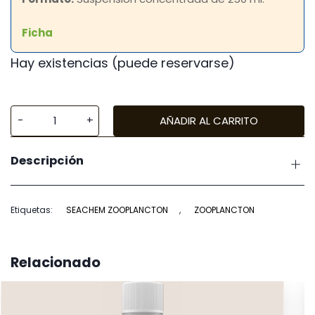
Ficha
Hay existencias (puede reservarse)
AÑADIR AL CARRITO
Seachem
Reef
Descripción
Zooplankton
cantidad
Etiquetas:
SEACHEM ZOOPLANCTON
,
ZOOPLANCTON
Relacionado