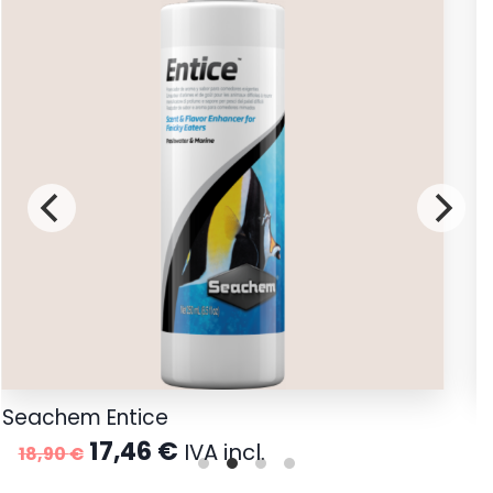
Seachem Entice
S
El
El
17,46
€
1
IVA incl.
18,90
€
precio
precio