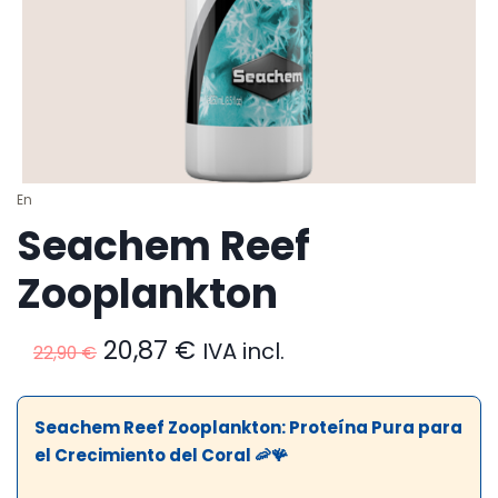
En
Seachem Reef
Zooplankton
El
El
20,87
€
IVA incl.
22,90
€
precio
precio
original
actual
era:
es:
Seachem Reef Zooplankton: Proteína Pura para
22,90 €.
20,87 €.
el Crecimiento del Coral 🦐🪸